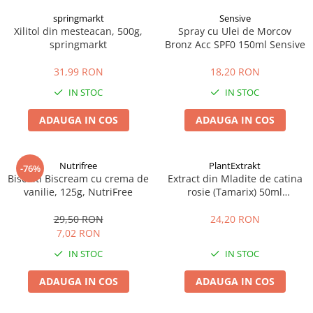
springmarkt
Sensive
Xilitol din mesteacan, 500g,
Spray cu Ulei de Morcov
springmarkt
Bronz Acc SPF0 150ml Sensive
31,99 RON
18,20 RON
IN STOC
IN STOC
ADAUGA IN COS
ADAUGA IN COS
Nutrifree
PlantExtrakt
-76%
Biscuiti Biscream cu crema de
Extract din Mladite de catina
vanilie, 125g, NutriFree
rosie (Tamarix) 50ml
Plantextrakt
29,50 RON
24,20 RON
7,02 RON
IN STOC
IN STOC
ADAUGA IN COS
ADAUGA IN COS