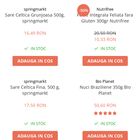
Digestie
Unturi alimentare
springmarkt
Nutrifree
-50%
Imunitate
Sucuri
Sare Celtica Grunjoasa 500g,
Paine Integrala Feliata fara
Memorie
Produse instant
springmarkt
Gluten 300gr Nutrifree
Somn usor
Lapte
16,49 RON
20,50 RON
Produse sanatate sexuala
Paste
10,33 RON
Snacksuri
Produse pentru Ea
IN STOC
IN STOC
Superalimente
Potenta barbati
Atelierul de cafea si ceaiuri
ADAUGA IN COS
ADAUGA IN COS
Produse pentru sportivi
Cafea
Proteine
Ceaiuri simple
Suplimente fitness
springmarkt
Bio Planet
Ceaiuri medicinale compuse
Sare Celtica Fina, 500 g,
Nuci Braziliene 350g Bio
Batoane proteice
springmarkt
Planet
Ceaiuri Maté
Pentru antrenament
Cafea verde
Mama si copilul
17,50 RON
50,60 RON
Ulei de Cocos
Produse pentru copii
Ulei de cocos de uz alimentar
Sarcina si alaptare
IN STOC
IN STOC
Ulei de cocos de uz cosmetic
ADAUGA IN COS
ADAUGA IN COS
Alte produse din Cocos