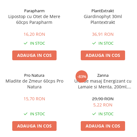
Afectiuni cronice
Dulciuri, patiserii
Produse pentru plaja
Geluri de dus naturale
Parapharm
PlantExtrakt
Sanatatea ochilor
Indulcitori
Lipostop cu Otet de Mere
Giardinophyt 30ml
Vopsele
Hepato-biliare
Miere
60cps Parapharm
Plantextrakt
Produse de uz casnic
Depresie, anxietate
Patiserii
16,20 RON
36,91 RON
Diabet
Bomboane
Produse pentru bucatarie
IN STOC
IN STOC
Glanda tiroida
Gume de mestecat
Produse igienizare
Probleme renale
Siropuri, gemuri
Deodorante
ADAUGA IN COS
ADAUGA IN COS
Prostata, urologie
Ciocolata
Igiena orala
Sistem nervos
Batoane de cereale si fructe
Relaxare
Sistemul osos
Miere Manuka
Protectie antivirala
Pro Natura
Zanna
-83%
Mladite de Zmeur 60cps Pro
Ulei de masaj Energizant cu
Produse naturiste
Mancare sanatoasa
Sare de baie
Natura
Lamaie si Menta, 200ml,
Sapunuri
Zanna
Detoxifiere
Cereale
15,70 RON
29,90 RON
Detergenti Bio
Antiinflamator
Leguminoase
5,22 RON
Antioxidanti
Paine, faina si mixuri
IN STOC
IN STOC
Antitumorale
Sosuri
Articulatii sanatoase
Uleiuri alimentare
ADAUGA IN COS
ADAUGA IN COS
Cardiovasculare
Ulei CBD