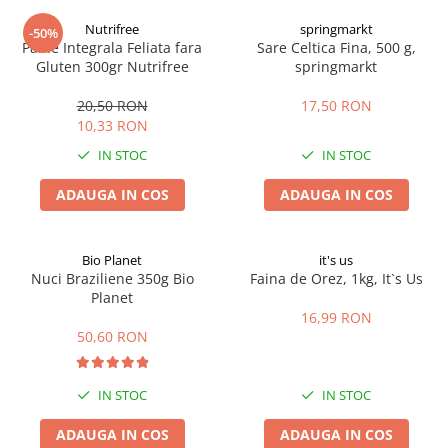
Digestie
Unturi alimentare
Nutrifree
springmarkt
-50%
Imunitate
Sucuri
Paine Integrala Feliata fara
Sare Celtica Fina, 500 g,
Memorie
Produse instant
Gluten 300gr Nutrifree
springmarkt
Somn usor
Lapte
20,50 RON
17,50 RON
Produse sanatate sexuala
Paste
10,33 RON
Snacksuri
Produse pentru Ea
IN STOC
IN STOC
Superalimente
Potenta barbati
Atelierul de cafea si ceaiuri
ADAUGA IN COS
ADAUGA IN COS
Produse pentru sportivi
Cafea
Proteine
Ceaiuri simple
Suplimente fitness
Bio Planet
it's us
Ceaiuri medicinale compuse
Nuci Braziliene 350g Bio
Faina de Orez, 1kg, It`s Us
Batoane proteice
Planet
Ceaiuri Maté
Pentru antrenament
16,99 RON
Cafea verde
Mama si copilul
50,60 RON
Ulei de Cocos
Produse pentru copii
Ulei de cocos de uz alimentar
Sarcina si alaptare
IN STOC
IN STOC
Ulei de cocos de uz cosmetic
ADAUGA IN COS
ADAUGA IN COS
Alte produse din Cocos