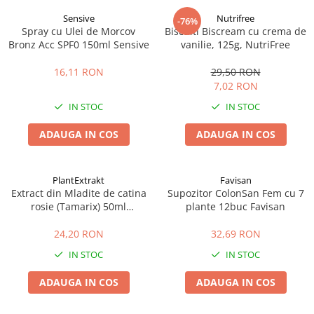
Sensive
Nutrifree
-76%
Spray cu Ulei de Morcov
Biscuiti Biscream cu crema de
Bronz Acc SPF0 150ml Sensive
vanilie, 125g, NutriFree
16,11 RON
29,50 RON
7,02 RON
IN STOC
IN STOC
ADAUGA IN COS
ADAUGA IN COS
PlantExtrakt
Favisan
Extract din Mladite de catina
Supozitor ColonSan Fem cu 7
rosie (Tamarix) 50ml
plante 12buc Favisan
Plantextrakt
24,20 RON
32,69 RON
IN STOC
IN STOC
ADAUGA IN COS
ADAUGA IN COS