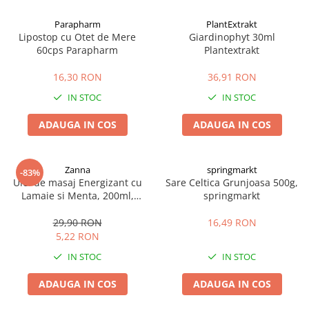
Afectiuni cronice
Dulciuri, patiserii
Produse pentru plaja
Geluri de dus naturale
Parapharm
PlantExtrakt
Sanatatea ochilor
Indulcitori
Lipostop cu Otet de Mere
Giardinophyt 30ml
Vopsele
Hepato-biliare
Miere
60cps Parapharm
Plantextrakt
Produse de uz casnic
Depresie, anxietate
Patiserii
16,30 RON
36,91 RON
Diabet
Bomboane
Produse pentru bucatarie
IN STOC
IN STOC
Glanda tiroida
Gume de mestecat
Produse igienizare
Probleme renale
Siropuri, gemuri
Deodorante
ADAUGA IN COS
ADAUGA IN COS
Prostata, urologie
Ciocolata
Igiena orala
Sistem nervos
Batoane de cereale si fructe
Relaxare
Sistemul osos
Miere Manuka
Protectie antivirala
Zanna
springmarkt
-83%
Ulei de masaj Energizant cu
Sare Celtica Grunjoasa 500g,
Produse naturiste
Mancare sanatoasa
Sare de baie
Lamaie si Menta, 200ml,
springmarkt
Sapunuri
Zanna
Detoxifiere
Cereale
29,90 RON
16,49 RON
Detergenti Bio
Antiinflamator
Leguminoase
5,22 RON
Antioxidanti
Paine, faina si mixuri
IN STOC
IN STOC
Antitumorale
Sosuri
Articulatii sanatoase
Uleiuri alimentare
ADAUGA IN COS
ADAUGA IN COS
Cardiovasculare
Ulei CBD