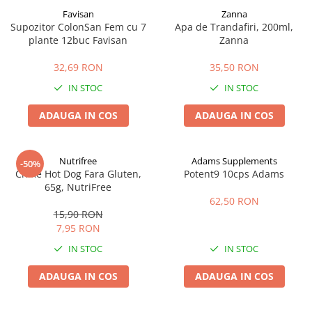
Favisan
Zanna
Supozitor ColonSan Fem cu 7
Apa de Trandafiri, 200ml,
plante 12buc Favisan
Zanna
32,69 RON
35,50 RON
IN STOC
IN STOC
ADAUGA IN COS
ADAUGA IN COS
Nutrifree
Adams Supplements
-50%
Chifle Hot Dog Fara Gluten,
Potent9 10cps Adams
65g, NutriFree
62,50 RON
15,90 RON
7,95 RON
IN STOC
IN STOC
ADAUGA IN COS
ADAUGA IN COS