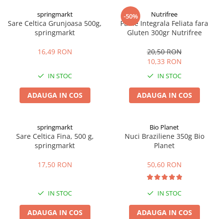
Digestie
Unturi alimentare
springmarkt
Nutrifree
-50%
Imunitate
Sucuri
Sare Celtica Grunjoasa 500g,
Paine Integrala Feliata fara
Memorie
Produse instant
springmarkt
Gluten 300gr Nutrifree
Somn usor
Lapte
16,49 RON
20,50 RON
Produse sanatate sexuala
Paste
10,33 RON
Snacksuri
Produse pentru Ea
IN STOC
IN STOC
Superalimente
Potenta barbati
Atelierul de cafea si ceaiuri
ADAUGA IN COS
ADAUGA IN COS
Produse pentru sportivi
Cafea
Proteine
Ceaiuri simple
Suplimente fitness
springmarkt
Bio Planet
Ceaiuri medicinale compuse
Sare Celtica Fina, 500 g,
Nuci Braziliene 350g Bio
Batoane proteice
springmarkt
Planet
Ceaiuri Maté
Pentru antrenament
Cafea verde
Mama si copilul
17,50 RON
50,60 RON
Ulei de Cocos
Produse pentru copii
Ulei de cocos de uz alimentar
Sarcina si alaptare
IN STOC
IN STOC
Ulei de cocos de uz cosmetic
ADAUGA IN COS
ADAUGA IN COS
Alte produse din Cocos