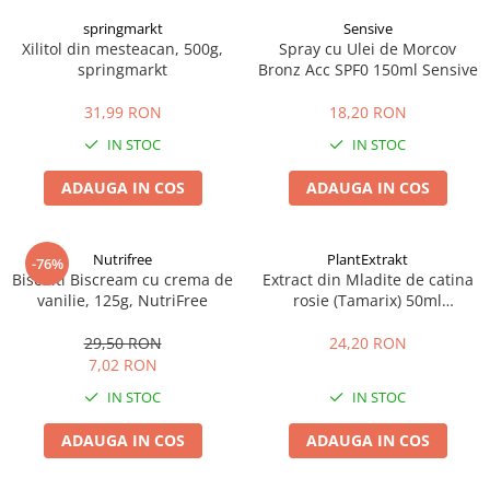
springmarkt
Sensive
Xilitol din mesteacan, 500g,
Spray cu Ulei de Morcov
springmarkt
Bronz Acc SPF0 150ml Sensive
31,99 RON
18,20 RON
IN STOC
IN STOC
ADAUGA IN COS
ADAUGA IN COS
Nutrifree
PlantExtrakt
-76%
Biscuiti Biscream cu crema de
Extract din Mladite de catina
vanilie, 125g, NutriFree
rosie (Tamarix) 50ml
Plantextrakt
29,50 RON
24,20 RON
7,02 RON
IN STOC
IN STOC
ADAUGA IN COS
ADAUGA IN COS