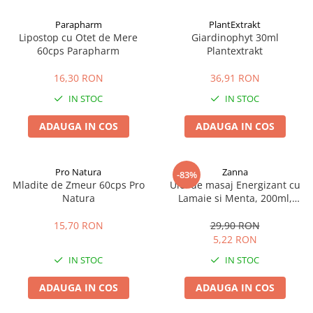
Afectiuni cronice
Dulciuri, patiserii
Produse pentru plaja
Geluri de dus naturale
Parapharm
PlantExtrakt
Sanatatea ochilor
Indulcitori
Lipostop cu Otet de Mere
Giardinophyt 30ml
Vopsele
Hepato-biliare
Miere
60cps Parapharm
Plantextrakt
Produse de uz casnic
Depresie, anxietate
Patiserii
16,30 RON
36,91 RON
Diabet
Bomboane
Produse pentru bucatarie
IN STOC
IN STOC
Glanda tiroida
Gume de mestecat
Produse igienizare
Probleme renale
Siropuri, gemuri
Deodorante
ADAUGA IN COS
ADAUGA IN COS
Prostata, urologie
Ciocolata
Igiena orala
Sistem nervos
Batoane de cereale si fructe
Relaxare
Sistemul osos
Miere Manuka
Protectie antivirala
Pro Natura
Zanna
-83%
Mladite de Zmeur 60cps Pro
Ulei de masaj Energizant cu
Produse naturiste
Mancare sanatoasa
Sare de baie
Natura
Lamaie si Menta, 200ml,
Sapunuri
Zanna
Detoxifiere
Cereale
15,70 RON
29,90 RON
Detergenti Bio
Antiinflamator
Leguminoase
5,22 RON
Antioxidanti
Paine, faina si mixuri
IN STOC
IN STOC
Antitumorale
Sosuri
Articulatii sanatoase
Uleiuri alimentare
ADAUGA IN COS
ADAUGA IN COS
Cardiovasculare
Ulei CBD