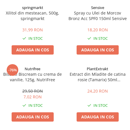
springmarkt
Sensive
Xilitol din mesteacan, 500g,
Spray cu Ulei de Morcov
springmarkt
Bronz Acc SPF0 150ml Sensive
31,99 RON
18,20 RON
IN STOC
IN STOC
ADAUGA IN COS
ADAUGA IN COS
Nutrifree
PlantExtrakt
-76%
Biscuiti Biscream cu crema de
Extract din Mladite de catina
vanilie, 125g, NutriFree
rosie (Tamarix) 50ml
Plantextrakt
29,50 RON
24,20 RON
7,02 RON
IN STOC
IN STOC
ADAUGA IN COS
ADAUGA IN COS