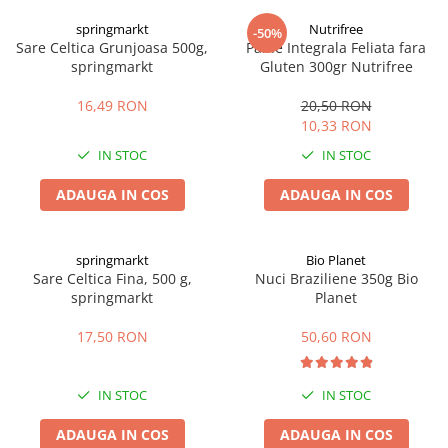
Digestie
Unturi alimentare
springmarkt
Nutrifree
-50%
Imunitate
Sucuri
Sare Celtica Grunjoasa 500g,
Paine Integrala Feliata fara
Memorie
Produse instant
springmarkt
Gluten 300gr Nutrifree
Somn usor
Lapte
16,49 RON
20,50 RON
Produse sanatate sexuala
Paste
10,33 RON
Snacksuri
Produse pentru Ea
IN STOC
IN STOC
Superalimente
Potenta barbati
Atelierul de cafea si ceaiuri
ADAUGA IN COS
ADAUGA IN COS
Produse pentru sportivi
Cafea
Proteine
Ceaiuri simple
Suplimente fitness
springmarkt
Bio Planet
Ceaiuri medicinale compuse
Sare Celtica Fina, 500 g,
Nuci Braziliene 350g Bio
Batoane proteice
springmarkt
Planet
Ceaiuri Maté
Pentru antrenament
Cafea verde
Mama si copilul
17,50 RON
50,60 RON
Ulei de Cocos
Produse pentru copii
Ulei de cocos de uz alimentar
Sarcina si alaptare
IN STOC
IN STOC
Ulei de cocos de uz cosmetic
ADAUGA IN COS
ADAUGA IN COS
Alte produse din Cocos