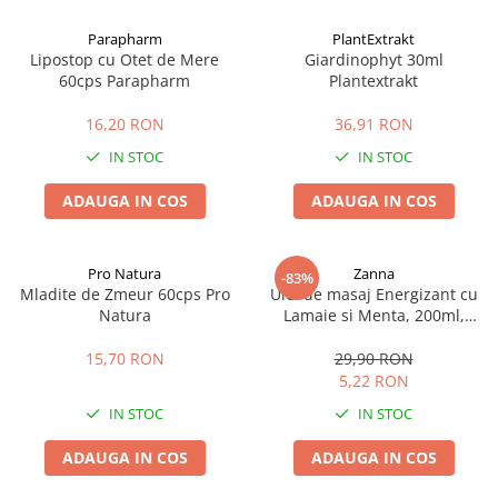
Afectiuni cronice
Dulciuri, patiserii
Produse pentru plaja
Geluri de dus naturale
Parapharm
PlantExtrakt
Sanatatea ochilor
Indulcitori
Lipostop cu Otet de Mere
Giardinophyt 30ml
Vopsele
Hepato-biliare
Miere
60cps Parapharm
Plantextrakt
Produse de uz casnic
Depresie, anxietate
Patiserii
16,20 RON
36,91 RON
Diabet
Bomboane
Produse pentru bucatarie
IN STOC
IN STOC
Glanda tiroida
Gume de mestecat
Produse igienizare
Probleme renale
Siropuri, gemuri
Deodorante
ADAUGA IN COS
ADAUGA IN COS
Prostata, urologie
Ciocolata
Igiena orala
Sistem nervos
Batoane de cereale si fructe
Relaxare
Sistemul osos
Miere Manuka
Protectie antivirala
Pro Natura
Zanna
-83%
Mladite de Zmeur 60cps Pro
Ulei de masaj Energizant cu
Produse naturiste
Mancare sanatoasa
Sare de baie
Natura
Lamaie si Menta, 200ml,
Sapunuri
Zanna
Detoxifiere
Cereale
15,70 RON
29,90 RON
Detergenti Bio
Antiinflamator
Leguminoase
5,22 RON
Antioxidanti
Paine, faina si mixuri
IN STOC
IN STOC
Antitumorale
Sosuri
Articulatii sanatoase
Uleiuri alimentare
ADAUGA IN COS
ADAUGA IN COS
Cardiovasculare
Ulei CBD