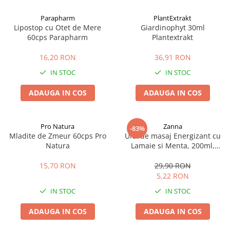
Afectiuni cronice
Dulciuri, patiserii
Produse pentru plaja
Geluri de dus naturale
Parapharm
PlantExtrakt
Sanatatea ochilor
Indulcitori
Lipostop cu Otet de Mere
Giardinophyt 30ml
Vopsele
Hepato-biliare
Miere
60cps Parapharm
Plantextrakt
Produse de uz casnic
Depresie, anxietate
Patiserii
16,20 RON
36,91 RON
Diabet
Bomboane
Produse pentru bucatarie
IN STOC
IN STOC
Glanda tiroida
Gume de mestecat
Produse igienizare
Probleme renale
Siropuri, gemuri
Deodorante
ADAUGA IN COS
ADAUGA IN COS
Prostata, urologie
Ciocolata
Igiena orala
Sistem nervos
Batoane de cereale si fructe
Relaxare
Sistemul osos
Miere Manuka
Protectie antivirala
Pro Natura
Zanna
-83%
Mladite de Zmeur 60cps Pro
Ulei de masaj Energizant cu
Produse naturiste
Mancare sanatoasa
Sare de baie
Natura
Lamaie si Menta, 200ml,
Sapunuri
Zanna
Detoxifiere
Cereale
15,70 RON
29,90 RON
Detergenti Bio
Antiinflamator
Leguminoase
5,22 RON
Antioxidanti
Paine, faina si mixuri
IN STOC
IN STOC
Antitumorale
Sosuri
Articulatii sanatoase
Uleiuri alimentare
ADAUGA IN COS
ADAUGA IN COS
Cardiovasculare
Ulei CBD