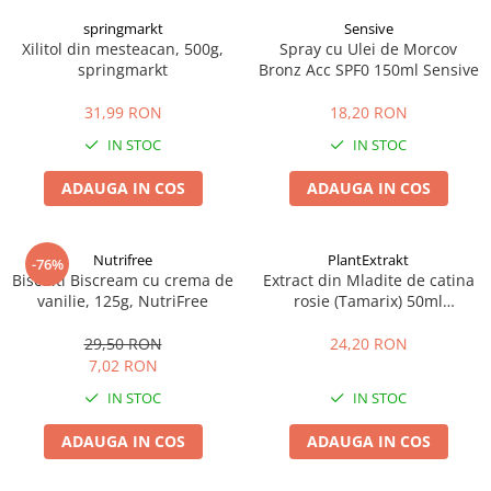
springmarkt
Sensive
Xilitol din mesteacan, 500g,
Spray cu Ulei de Morcov
springmarkt
Bronz Acc SPF0 150ml Sensive
31,99 RON
18,20 RON
IN STOC
IN STOC
ADAUGA IN COS
ADAUGA IN COS
Nutrifree
PlantExtrakt
-76%
Biscuiti Biscream cu crema de
Extract din Mladite de catina
vanilie, 125g, NutriFree
rosie (Tamarix) 50ml
Plantextrakt
29,50 RON
24,20 RON
7,02 RON
IN STOC
IN STOC
ADAUGA IN COS
ADAUGA IN COS