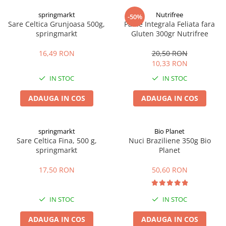
Digestie
Unturi alimentare
springmarkt
Nutrifree
-50%
Imunitate
Sucuri
Sare Celtica Grunjoasa 500g,
Paine Integrala Feliata fara
Memorie
Produse instant
springmarkt
Gluten 300gr Nutrifree
Somn usor
Lapte
16,49 RON
20,50 RON
Produse sanatate sexuala
Paste
10,33 RON
Snacksuri
Produse pentru Ea
IN STOC
IN STOC
Superalimente
Potenta barbati
Atelierul de cafea si ceaiuri
ADAUGA IN COS
ADAUGA IN COS
Produse pentru sportivi
Cafea
Proteine
Ceaiuri simple
Suplimente fitness
springmarkt
Bio Planet
Ceaiuri medicinale compuse
Sare Celtica Fina, 500 g,
Nuci Braziliene 350g Bio
Batoane proteice
springmarkt
Planet
Ceaiuri Maté
Pentru antrenament
Cafea verde
Mama si copilul
17,50 RON
50,60 RON
Ulei de Cocos
Produse pentru copii
Ulei de cocos de uz alimentar
Sarcina si alaptare
IN STOC
IN STOC
Ulei de cocos de uz cosmetic
ADAUGA IN COS
ADAUGA IN COS
Alte produse din Cocos