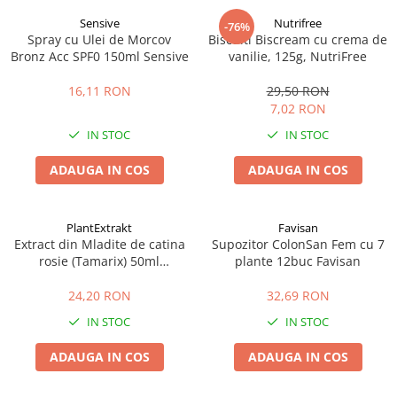
Sensive
Nutrifree
-76%
Spray cu Ulei de Morcov
Biscuiti Biscream cu crema de
Bronz Acc SPF0 150ml Sensive
vanilie, 125g, NutriFree
16,11 RON
29,50 RON
7,02 RON
IN STOC
IN STOC
ADAUGA IN COS
ADAUGA IN COS
PlantExtrakt
Favisan
Extract din Mladite de catina
Supozitor ColonSan Fem cu 7
rosie (Tamarix) 50ml
plante 12buc Favisan
Plantextrakt
24,20 RON
32,69 RON
IN STOC
IN STOC
ADAUGA IN COS
ADAUGA IN COS