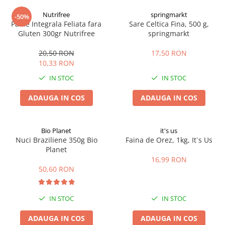
Digestie
Unturi alimentare
Nutrifree
springmarkt
-50%
Imunitate
Sucuri
Paine Integrala Feliata fara
Sare Celtica Fina, 500 g,
Memorie
Produse instant
Gluten 300gr Nutrifree
springmarkt
Somn usor
Lapte
20,50 RON
17,50 RON
Produse sanatate sexuala
Paste
10,33 RON
Snacksuri
Produse pentru Ea
IN STOC
IN STOC
Superalimente
Potenta barbati
Atelierul de cafea si ceaiuri
ADAUGA IN COS
ADAUGA IN COS
Produse pentru sportivi
Cafea
Proteine
Ceaiuri simple
Suplimente fitness
Bio Planet
it's us
Ceaiuri medicinale compuse
Nuci Braziliene 350g Bio
Faina de Orez, 1kg, It`s Us
Batoane proteice
Planet
Ceaiuri Maté
Pentru antrenament
16,99 RON
Cafea verde
Mama si copilul
50,60 RON
Ulei de Cocos
Produse pentru copii
Ulei de cocos de uz alimentar
Sarcina si alaptare
IN STOC
IN STOC
Ulei de cocos de uz cosmetic
ADAUGA IN COS
ADAUGA IN COS
Alte produse din Cocos