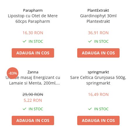
Afectiuni cronice
Dulciuri, patiserii
Produse pentru plaja
Geluri de dus naturale
Parapharm
PlantExtrakt
Sanatatea ochilor
Indulcitori
Lipostop cu Otet de Mere
Giardinophyt 30ml
Vopsele
Hepato-biliare
Miere
60cps Parapharm
Plantextrakt
Produse de uz casnic
Depresie, anxietate
Patiserii
16,30 RON
36,91 RON
Diabet
Bomboane
Produse pentru bucatarie
IN STOC
IN STOC
Glanda tiroida
Gume de mestecat
Produse igienizare
Probleme renale
Siropuri, gemuri
Deodorante
ADAUGA IN COS
ADAUGA IN COS
Prostata, urologie
Ciocolata
Igiena orala
Sistem nervos
Batoane de cereale si fructe
Relaxare
Sistemul osos
Miere Manuka
Protectie antivirala
Zanna
springmarkt
-83%
Ulei de masaj Energizant cu
Sare Celtica Grunjoasa 500g,
Produse naturiste
Mancare sanatoasa
Sare de baie
Lamaie si Menta, 200ml,
springmarkt
Sapunuri
Zanna
Detoxifiere
Cereale
29,90 RON
16,49 RON
Detergenti Bio
Antiinflamator
Leguminoase
5,22 RON
Antioxidanti
Paine, faina si mixuri
IN STOC
IN STOC
Antitumorale
Sosuri
Articulatii sanatoase
Uleiuri alimentare
ADAUGA IN COS
ADAUGA IN COS
Cardiovasculare
Ulei CBD