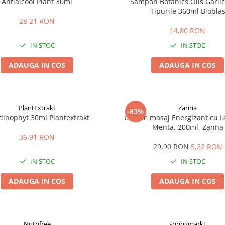
Antialcool Plant 30ml
Sampon Botanics Oils Garlic
Tipurile 360ml Biobla
28,21 RON
14,80 RON
IN STOC
IN STOC
ADAUGA IN COS
ADAUGA IN COS
PlantExtrakt
Zanna
-83%
dinophyt 30ml Plantextrakt
Ulei de masaj Energizant cu L
Menta, 200ml, Zanna
36,91 RON
29,90 RON
5,22 RON
IN STOC
IN STOC
ADAUGA IN COS
ADAUGA IN COS
Nutrifree
springmarkt