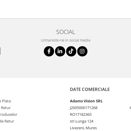
SOCIAL
Urmareste-ne in social media
DATE COMERCIALE
 Plata
Adams Vision SRL
e Retur
J2005000171268
Produselor
RO17182365
de Retur
str.Lunga 124
Livezeni, Mures