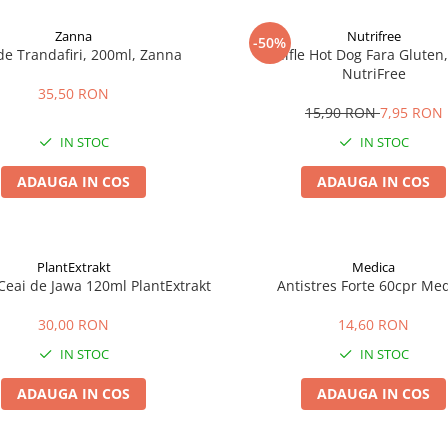
Zanna
Nutrifree
-50%
de Trandafiri, 200ml, Zanna
Chifle Hot Dog Fara Gluten,
NutriFree
35,50 RON
15,90 RON
7,95 RON
IN STOC
IN STOC
ADAUGA IN COS
ADAUGA IN COS
PlantExtrakt
Medica
Ceai de Jawa 120ml PlantExtrakt
Antistres Forte 60cpr Me
30,00 RON
14,60 RON
IN STOC
IN STOC
ADAUGA IN COS
ADAUGA IN COS