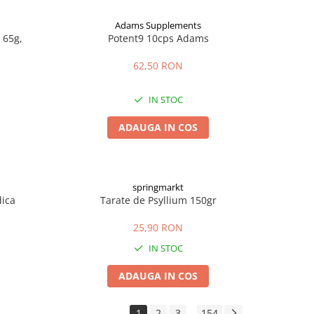
Adams Supplements
 65g,
Potent9 10cps Adams
62,50 RON
IN STOC
ADAUGA IN COS
springmarkt
dica
Tarate de Psyllium 150gr
25,90 RON
IN STOC
ADAUGA IN COS
1
2
3
154
...