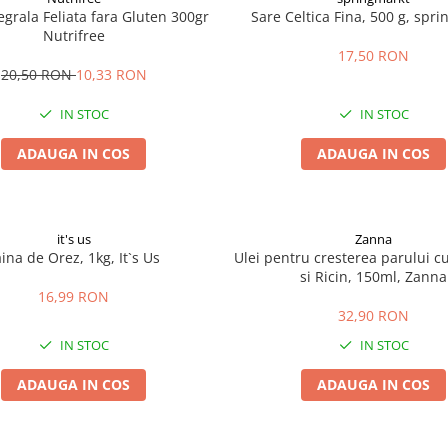
egrala Feliata fara Gluten 300gr
Sare Celtica Fina, 500 g, spr
Nutrifree
17,50 RON
20,50 RON
10,33 RON
IN STOC
IN STOC
ADAUGA IN COS
ADAUGA IN COS
it's us
Zanna
aina de Orez, 1kg, It`s Us
Ulei pentru cresterea parului c
si Ricin, 150ml, Zanna
16,99 RON
32,90 RON
IN STOC
IN STOC
ADAUGA IN COS
ADAUGA IN COS