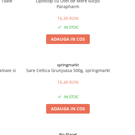
 Toate
Lipostop cu Otet de Mere 60cps
s
Parapharm
16,30 RON
IN STOC
ADAUGA IN COS
springmarkt
amaie si
Sare Celtica Grunjoasa 500g, springmarkt
16,49 RON
IN STOC
ADAUGA IN COS
Bio Planet