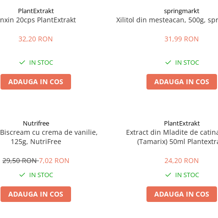
PlantExtrakt
springmarkt
nxin 20cps PlantExtrakt
Xilitol din mesteacan, 500g, s
32,20 RON
31,99 RON
IN STOC
IN STOC
ADAUGA IN COS
ADAUGA IN COS
Nutrifree
PlantExtrakt
i Biscream cu crema de vanilie,
Extract din Mladite de catin
125g, NutriFree
(Tamarix) 50ml Plantextr
29,50 RON
7,02 RON
24,20 RON
IN STOC
IN STOC
ADAUGA IN COS
ADAUGA IN COS