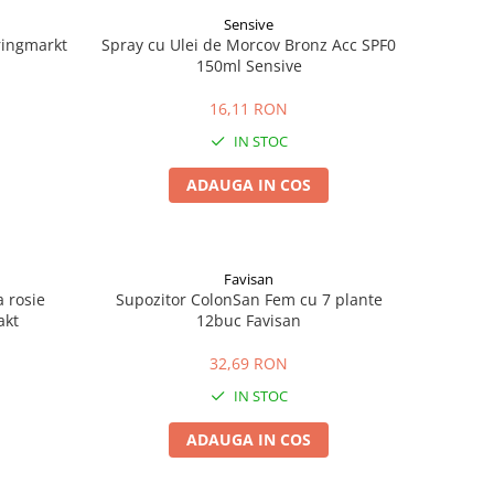
Sensive
pringmarkt
Spray cu Ulei de Morcov Bronz Acc SPF0
150ml Sensive
16,11 RON
IN STOC
ADAUGA IN COS
Favisan
a rosie
Supozitor ColonSan Fem cu 7 plante
akt
12buc Favisan
32,69 RON
IN STOC
ADAUGA IN COS