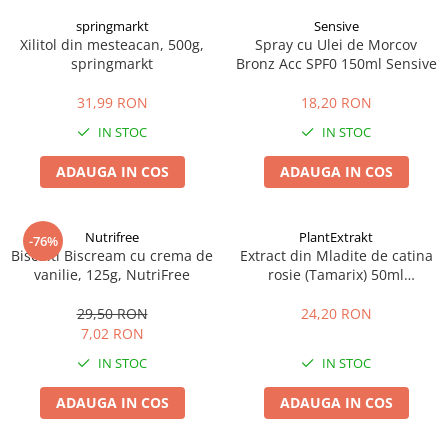
springmarkt
Sensive
Xilitol din mesteacan, 500g,
Spray cu Ulei de Morcov
springmarkt
Bronz Acc SPF0 150ml Sensive
31,99 RON
18,20 RON
IN STOC
IN STOC
ADAUGA IN COS
ADAUGA IN COS
Nutrifree
PlantExtrakt
-76%
Biscuiti Biscream cu crema de
Extract din Mladite de catina
vanilie, 125g, NutriFree
rosie (Tamarix) 50ml
Plantextrakt
29,50 RON
24,20 RON
7,02 RON
IN STOC
IN STOC
ADAUGA IN COS
ADAUGA IN COS