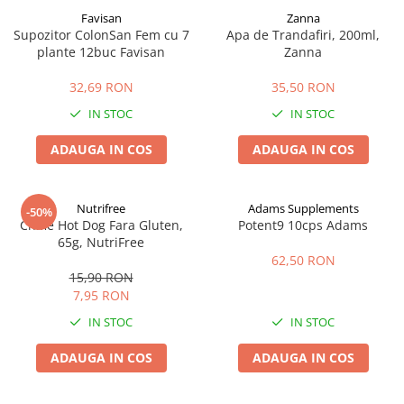
Favisan
Zanna
Supozitor ColonSan Fem cu 7
Apa de Trandafiri, 200ml,
plante 12buc Favisan
Zanna
32,69 RON
35,50 RON
IN STOC
IN STOC
ADAUGA IN COS
ADAUGA IN COS
Nutrifree
Adams Supplements
-50%
Chifle Hot Dog Fara Gluten,
Potent9 10cps Adams
65g, NutriFree
62,50 RON
15,90 RON
7,95 RON
IN STOC
IN STOC
ADAUGA IN COS
ADAUGA IN COS