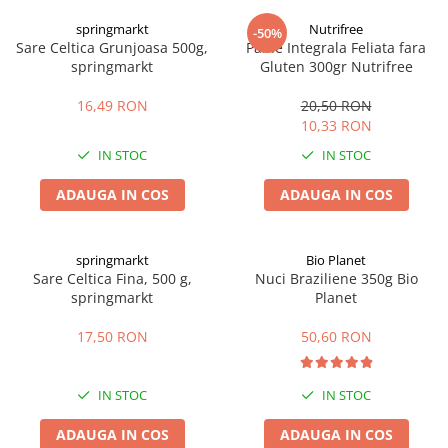
Digestie
Unturi alimentare
springmarkt
Nutrifree
-50%
Imunitate
Sucuri
Sare Celtica Grunjoasa 500g,
Paine Integrala Feliata fara
Memorie
Produse instant
springmarkt
Gluten 300gr Nutrifree
Somn usor
Lapte
16,49 RON
20,50 RON
Produse sanatate sexuala
Paste
10,33 RON
Snacksuri
Produse pentru Ea
IN STOC
IN STOC
Superalimente
Potenta barbati
Atelierul de cafea si ceaiuri
ADAUGA IN COS
ADAUGA IN COS
Produse pentru sportivi
Cafea
Proteine
Ceaiuri simple
Suplimente fitness
springmarkt
Bio Planet
Ceaiuri medicinale compuse
Sare Celtica Fina, 500 g,
Nuci Braziliene 350g Bio
Batoane proteice
springmarkt
Planet
Ceaiuri Maté
Pentru antrenament
Cafea verde
Mama si copilul
17,50 RON
50,60 RON
Ulei de Cocos
Produse pentru copii
Ulei de cocos de uz alimentar
Sarcina si alaptare
IN STOC
IN STOC
Ulei de cocos de uz cosmetic
ADAUGA IN COS
ADAUGA IN COS
Alte produse din Cocos