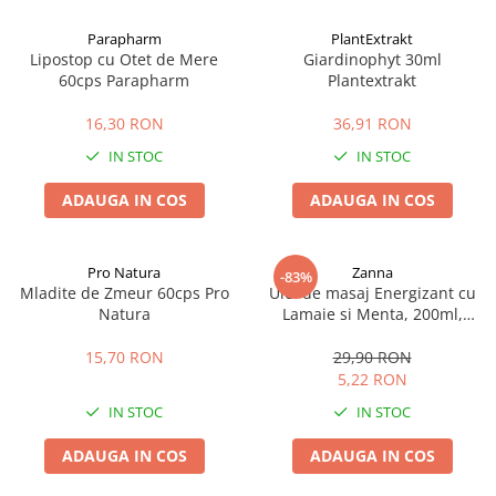
Afectiuni cronice
Dulciuri, patiserii
Produse pentru plaja
Geluri de dus naturale
Parapharm
PlantExtrakt
Sanatatea ochilor
Indulcitori
Lipostop cu Otet de Mere
Giardinophyt 30ml
Vopsele
Hepato-biliare
Miere
60cps Parapharm
Plantextrakt
Produse de uz casnic
Depresie, anxietate
Patiserii
16,30 RON
36,91 RON
Diabet
Bomboane
Produse pentru bucatarie
IN STOC
IN STOC
Glanda tiroida
Gume de mestecat
Produse igienizare
Probleme renale
Siropuri, gemuri
Deodorante
ADAUGA IN COS
ADAUGA IN COS
Prostata, urologie
Ciocolata
Igiena orala
Sistem nervos
Batoane de cereale si fructe
Relaxare
Sistemul osos
Miere Manuka
Protectie antivirala
Pro Natura
Zanna
-83%
Mladite de Zmeur 60cps Pro
Ulei de masaj Energizant cu
Produse naturiste
Mancare sanatoasa
Sare de baie
Natura
Lamaie si Menta, 200ml,
Sapunuri
Zanna
Detoxifiere
Cereale
15,70 RON
29,90 RON
Detergenti Bio
Antiinflamator
Leguminoase
5,22 RON
Antioxidanti
Paine, faina si mixuri
IN STOC
IN STOC
Antitumorale
Sosuri
Articulatii sanatoase
Uleiuri alimentare
ADAUGA IN COS
ADAUGA IN COS
Cardiovasculare
Ulei CBD