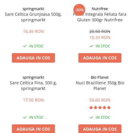
Digestie
Unturi alimentare
springmarkt
Nutrifree
-50%
Imunitate
Sucuri
Sare Celtica Grunjoasa 500g,
Paine Integrala Feliata fara
Memorie
Produse instant
springmarkt
Gluten 300gr Nutrifree
Somn usor
Lapte
16,49 RON
20,50 RON
Produse sanatate sexuala
Paste
10,33 RON
Snacksuri
Produse pentru Ea
IN STOC
IN STOC
Superalimente
Potenta barbati
Atelierul de cafea si ceaiuri
ADAUGA IN COS
ADAUGA IN COS
Produse pentru sportivi
Cafea
Proteine
Ceaiuri simple
Suplimente fitness
springmarkt
Bio Planet
Ceaiuri medicinale compuse
Sare Celtica Fina, 500 g,
Nuci Braziliene 350g Bio
Batoane proteice
springmarkt
Planet
Ceaiuri Maté
Pentru antrenament
Cafea verde
Mama si copilul
17,50 RON
50,60 RON
Ulei de Cocos
Produse pentru copii
Ulei de cocos de uz alimentar
Sarcina si alaptare
IN STOC
IN STOC
Ulei de cocos de uz cosmetic
ADAUGA IN COS
ADAUGA IN COS
Alte produse din Cocos