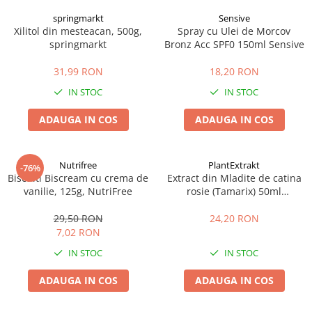
springmarkt
Sensive
Xilitol din mesteacan, 500g,
Spray cu Ulei de Morcov
springmarkt
Bronz Acc SPF0 150ml Sensive
31,99 RON
18,20 RON
IN STOC
IN STOC
ADAUGA IN COS
ADAUGA IN COS
Nutrifree
PlantExtrakt
-76%
Biscuiti Biscream cu crema de
Extract din Mladite de catina
vanilie, 125g, NutriFree
rosie (Tamarix) 50ml
Plantextrakt
29,50 RON
24,20 RON
7,02 RON
IN STOC
IN STOC
ADAUGA IN COS
ADAUGA IN COS