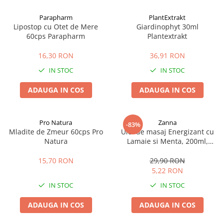
Afectiuni cronice
Dulciuri, patiserii
Produse pentru plaja
Geluri de dus naturale
Parapharm
PlantExtrakt
Sanatatea ochilor
Indulcitori
Lipostop cu Otet de Mere
Giardinophyt 30ml
Vopsele
Hepato-biliare
Miere
60cps Parapharm
Plantextrakt
Produse de uz casnic
Depresie, anxietate
Patiserii
16,30 RON
36,91 RON
Diabet
Bomboane
Produse pentru bucatarie
IN STOC
IN STOC
Glanda tiroida
Gume de mestecat
Produse igienizare
Probleme renale
Siropuri, gemuri
Deodorante
ADAUGA IN COS
ADAUGA IN COS
Prostata, urologie
Ciocolata
Igiena orala
Sistem nervos
Batoane de cereale si fructe
Relaxare
Sistemul osos
Miere Manuka
Protectie antivirala
Pro Natura
Zanna
-83%
Mladite de Zmeur 60cps Pro
Ulei de masaj Energizant cu
Produse naturiste
Mancare sanatoasa
Sare de baie
Natura
Lamaie si Menta, 200ml,
Sapunuri
Zanna
Detoxifiere
Cereale
15,70 RON
29,90 RON
Detergenti Bio
Antiinflamator
Leguminoase
5,22 RON
Antioxidanti
Paine, faina si mixuri
IN STOC
IN STOC
Antitumorale
Sosuri
Articulatii sanatoase
Uleiuri alimentare
ADAUGA IN COS
ADAUGA IN COS
Cardiovasculare
Ulei CBD