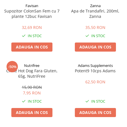
Favisan
Zanna
Supozitor ColonSan Fem cu 7
Apa de Trandafiri, 200ml,
plante 12buc Favisan
Zanna
32,69 RON
35,50 RON
IN STOC
IN STOC
ADAUGA IN COS
ADAUGA IN COS
Nutrifree
Adams Supplements
-50%
Chifle Hot Dog Fara Gluten,
Potent9 10cps Adams
65g, NutriFree
62,50 RON
15,90 RON
7,95 RON
IN STOC
IN STOC
ADAUGA IN COS
ADAUGA IN COS