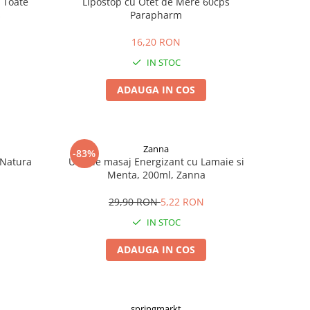
 Toate
Lipostop cu Otet de Mere 60cps
s
Parapharm
16,20 RON
IN STOC
ADAUGA IN COS
Zanna
-83%
 Natura
Ulei de masaj Energizant cu Lamaie si
Menta, 200ml, Zanna
29,90 RON
5,22 RON
IN STOC
ADAUGA IN COS
springmarkt