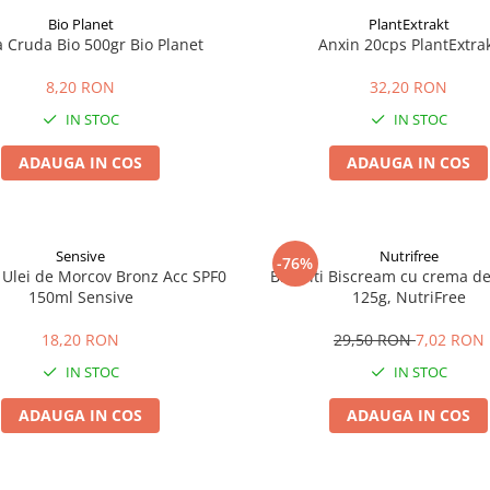
Bio Planet
PlantExtrakt
a Cruda Bio 500gr Bio Planet
Anxin 20cps PlantExtra
8,20 RON
32,20 RON
IN STOC
IN STOC
ADAUGA IN COS
ADAUGA IN COS
Sensive
Nutrifree
-76%
 Ulei de Morcov Bronz Acc SPF0
Biscuiti Biscream cu crema de 
150ml Sensive
125g, NutriFree
18,20 RON
29,50 RON
7,02 RON
IN STOC
IN STOC
ADAUGA IN COS
ADAUGA IN COS