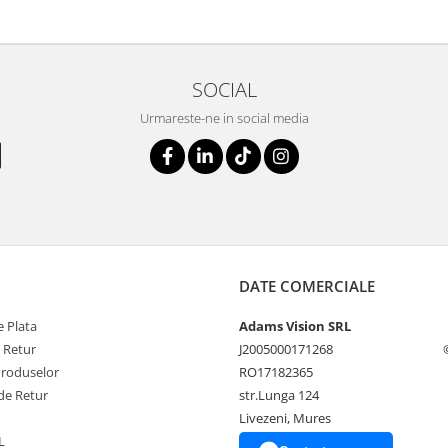
SOCIAL
Urmareste-ne in social media
DATE COMERCIALE
 Plata
Adams Vision SRL
e Retur
J2005000171268
Produselor
RO17182365
de Retur
str.Lunga 124
Livezeni, Mures
L