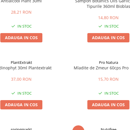
Antialcool Plant 30ml
Sampon Botanics Oils Garlic
Tipurile 360ml Biobla
28,21 RON
14,80 RON
IN STOC
IN STOC
ADAUGA IN COS
ADAUGA IN COS
PlantExtrakt
Pro Natura
dinophyt 30ml Plantextrakt
Mladite de Zmeur 60cps Pro
37,00 RON
15,70 RON
IN STOC
IN STOC
ADAUGA IN COS
ADAUGA IN COS
springmarkt
Nutrifree