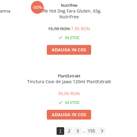
Nutrifree
-50%
Zanna
Chifle Hot Dog Fara Gluten, 65g,
NutriFree
15,90 RON
7,95 RON
IN STOC
ADAUGA IN COS
PlantExtrakt
Tinctura Ceai de Jawa 120ml PlantExtrakt
30,00 RON
IN STOC
ADAUGA IN COS
1
2
3
155
...