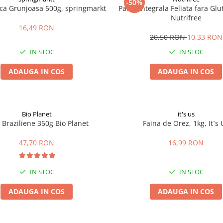
-50%
ica Grunjoasa 500g, springmarkt
Paine Integrala Feliata fara Gl
Nutrifree
16,49 RON
20,50 RON
10,33 RON
IN STOC
IN STOC
ADAUGA IN COS
ADAUGA IN COS
Bio Planet
it's us
 Braziliene 350g Bio Planet
Faina de Orez, 1kg, It`s 
47,70 RON
16,99 RON
IN STOC
IN STOC
ADAUGA IN COS
ADAUGA IN COS