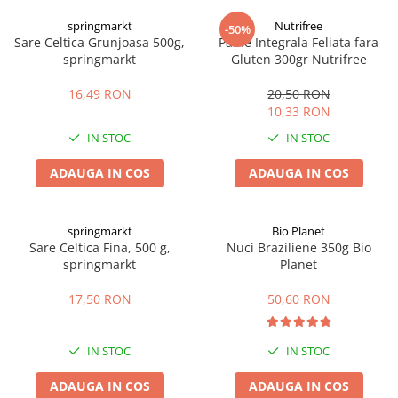
Digestie
Unturi alimentare
springmarkt
Nutrifree
-50%
Imunitate
Sucuri
Sare Celtica Grunjoasa 500g,
Paine Integrala Feliata fara
Memorie
Produse instant
springmarkt
Gluten 300gr Nutrifree
Somn usor
Lapte
16,49 RON
20,50 RON
Produse sanatate sexuala
Paste
10,33 RON
Snacksuri
Produse pentru Ea
IN STOC
IN STOC
Superalimente
Potenta barbati
Atelierul de cafea si ceaiuri
ADAUGA IN COS
ADAUGA IN COS
Produse pentru sportivi
Cafea
Proteine
Ceaiuri simple
Suplimente fitness
springmarkt
Bio Planet
Ceaiuri medicinale compuse
Sare Celtica Fina, 500 g,
Nuci Braziliene 350g Bio
Batoane proteice
springmarkt
Planet
Ceaiuri Maté
Pentru antrenament
Cafea verde
Mama si copilul
17,50 RON
50,60 RON
Ulei de Cocos
Produse pentru copii
Ulei de cocos de uz alimentar
Sarcina si alaptare
IN STOC
IN STOC
Ulei de cocos de uz cosmetic
ADAUGA IN COS
ADAUGA IN COS
Alte produse din Cocos