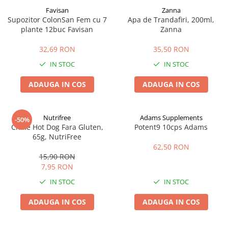
Favisan
Zanna
Supozitor ColonSan Fem cu 7
Apa de Trandafiri, 200ml,
plante 12buc Favisan
Zanna
32,69 RON
35,50 RON
IN STOC
IN STOC
ADAUGA IN COS
ADAUGA IN COS
Nutrifree
Adams Supplements
-50%
Chifle Hot Dog Fara Gluten,
Potent9 10cps Adams
65g, NutriFree
62,50 RON
15,90 RON
7,95 RON
IN STOC
IN STOC
ADAUGA IN COS
ADAUGA IN COS