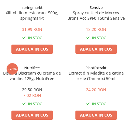
springmarkt
Sensive
Xilitol din mesteacan, 500g,
Spray cu Ulei de Morcov
springmarkt
Bronz Acc SPF0 150ml Sensive
31,99 RON
18,20 RON
IN STOC
IN STOC
ADAUGA IN COS
ADAUGA IN COS
Nutrifree
PlantExtrakt
-76%
Biscuiti Biscream cu crema de
Extract din Mladite de catina
vanilie, 125g, NutriFree
rosie (Tamarix) 50ml
Plantextrakt
29,50 RON
24,20 RON
7,02 RON
IN STOC
IN STOC
ADAUGA IN COS
ADAUGA IN COS