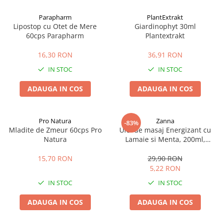
Afectiuni cronice
Dulciuri, patiserii
Produse pentru plaja
Geluri de dus naturale
Parapharm
PlantExtrakt
Sanatatea ochilor
Indulcitori
Lipostop cu Otet de Mere
Giardinophyt 30ml
Vopsele
Hepato-biliare
Miere
60cps Parapharm
Plantextrakt
Produse de uz casnic
Depresie, anxietate
Patiserii
16,30 RON
36,91 RON
Diabet
Bomboane
Produse pentru bucatarie
IN STOC
IN STOC
Glanda tiroida
Gume de mestecat
Produse igienizare
Probleme renale
Siropuri, gemuri
Deodorante
ADAUGA IN COS
ADAUGA IN COS
Prostata, urologie
Ciocolata
Igiena orala
Sistem nervos
Batoane de cereale si fructe
Relaxare
Sistemul osos
Miere Manuka
Protectie antivirala
Pro Natura
Zanna
-83%
Mladite de Zmeur 60cps Pro
Ulei de masaj Energizant cu
Produse naturiste
Mancare sanatoasa
Sare de baie
Natura
Lamaie si Menta, 200ml,
Sapunuri
Zanna
Detoxifiere
Cereale
15,70 RON
29,90 RON
Detergenti Bio
Antiinflamator
Leguminoase
5,22 RON
Antioxidanti
Paine, faina si mixuri
IN STOC
IN STOC
Antitumorale
Sosuri
Articulatii sanatoase
Uleiuri alimentare
ADAUGA IN COS
ADAUGA IN COS
Cardiovasculare
Ulei CBD