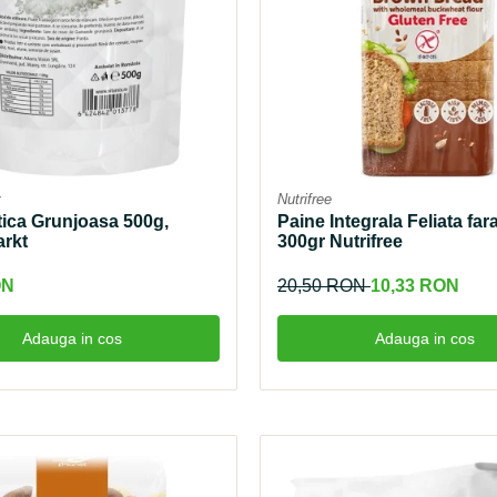
t
Nutrifree
tica Grunjoasa 500g,
Paine Integrala Feliata far
rkt
300gr Nutrifree
ON
20,50 RON
10,33 RON
Adauga in cos
Adauga in cos