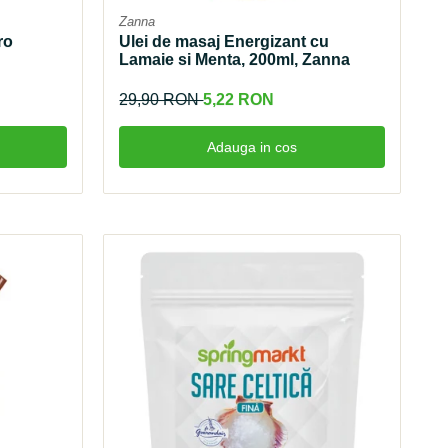
Zanna
ro
Ulei de masaj Energizant cu
Lamaie si Menta, 200ml, Zanna
29,90 RON
5,22 RON
Adauga in cos