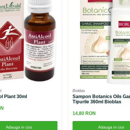
t
Bioblas
ol Plant 30ml
Sampon Botanics Oils Gar
Tipurile 360ml Bioblas
ON
14,80 RON
Adauga in cos
Adauga in cos