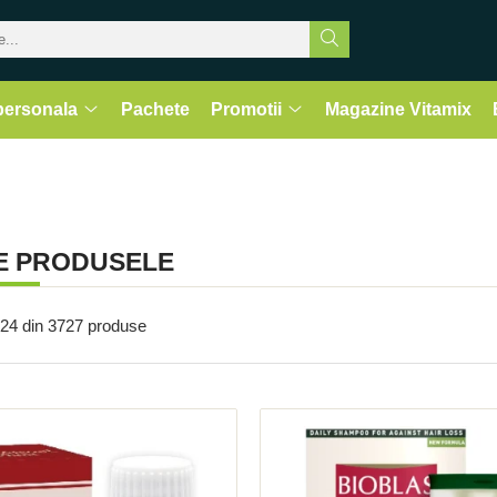
 personala
Pachete
Promotii
Magazine Vitamix
E PRODUSELE
24
din
3727
produse