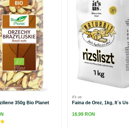
it's us
ziliene 350g Bio Planet
Faina de Orez, 1kg, It`s Us
ON
16,99 RON