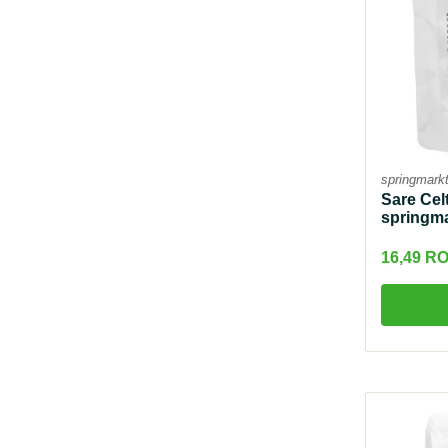
springmark
Sare Cel
springma
16,49 R