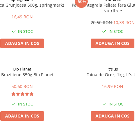
-50%
ica Grunjoasa 500g, springmarkt
Paine Integrala Feliata fara Gl
Nutrifree
16,49 RON
20,50 RON
10,33 RON
IN STOC
IN STOC
ADAUGA IN COS
ADAUGA IN COS
Bio Planet
it's us
 Braziliene 350g Bio Planet
Faina de Orez, 1kg, It`s 
50,60 RON
16,99 RON
IN STOC
IN STOC
ADAUGA IN COS
ADAUGA IN COS