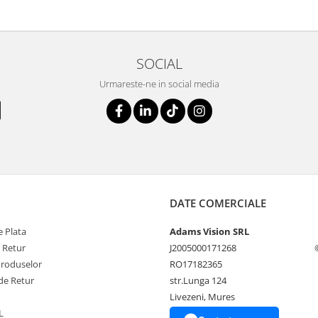
SOCIAL
Urmareste-ne in social media
DATE COMERCIALE
 Plata
Adams Vision SRL
e Retur
J2005000171268
Produselor
RO17182365
de Retur
str.Lunga 124
Livezeni, Mures
L