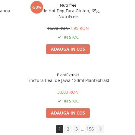
Nutrifree
-50%
Zanna
Chifle Hot Dog Fara Gluten, 65g,
NutriFree
15,90 RON
7,95 RON
IN STOC
ADAUGA IN COS
PlantExtrakt
Tinctura Ceai de Jawa 120ml PlantExtrakt
30,00 RON
IN STOC
ADAUGA IN COS
1
2
3
156
...