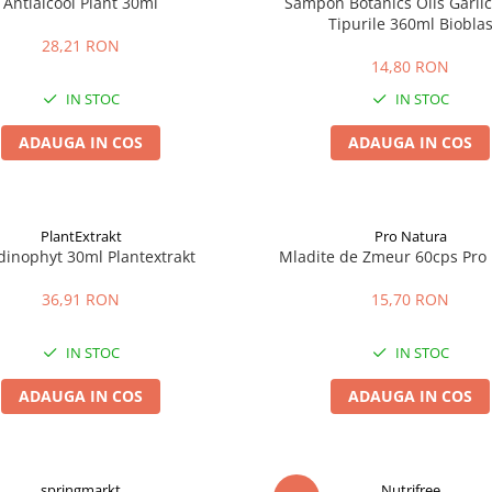
Antialcool Plant 30ml
Sampon Botanics Oils Garlic
Tipurile 360ml Biobla
28,21 RON
14,80 RON
IN STOC
IN STOC
ADAUGA IN COS
ADAUGA IN COS
PlantExtrakt
Pro Natura
dinophyt 30ml Plantextrakt
Mladite de Zmeur 60cps Pro
36,91 RON
15,70 RON
IN STOC
IN STOC
ADAUGA IN COS
ADAUGA IN COS
springmarkt
Nutrifree