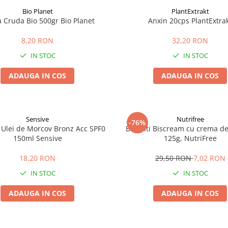
Bio Planet
PlantExtrakt
a Cruda Bio 500gr Bio Planet
Anxin 20cps PlantExtra
8,20 RON
32,20 RON
IN STOC
IN STOC
ADAUGA IN COS
ADAUGA IN COS
Sensive
Nutrifree
-76%
 Ulei de Morcov Bronz Acc SPF0
Biscuiti Biscream cu crema de 
150ml Sensive
125g, NutriFree
18,20 RON
29,50 RON
7,02 RON
IN STOC
IN STOC
ADAUGA IN COS
ADAUGA IN COS