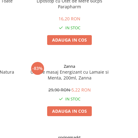
 Toate
Lipostop cu Otet de Mere 60cps
s
Parapharm
16,20 RON
IN STOC
ADAUGA IN COS
Zanna
-83%
 Natura
Ulei de masaj Energizant cu Lamaie si
Menta, 200ml, Zanna
29,90 RON
5,22 RON
IN STOC
ADAUGA IN COS
springmarkt