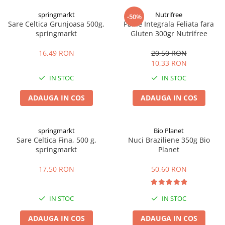
Digestie
Unturi alimentare
springmarkt
Nutrifree
-50%
Imunitate
Sucuri
Sare Celtica Grunjoasa 500g,
Paine Integrala Feliata fara
Memorie
Produse instant
springmarkt
Gluten 300gr Nutrifree
Somn usor
Lapte
16,49 RON
20,50 RON
Produse sanatate sexuala
Paste
10,33 RON
Snacksuri
Produse pentru Ea
IN STOC
IN STOC
Superalimente
Potenta barbati
Atelierul de cafea si ceaiuri
ADAUGA IN COS
ADAUGA IN COS
Produse pentru sportivi
Cafea
Proteine
Ceaiuri simple
Suplimente fitness
springmarkt
Bio Planet
Ceaiuri medicinale compuse
Sare Celtica Fina, 500 g,
Nuci Braziliene 350g Bio
Batoane proteice
springmarkt
Planet
Ceaiuri Maté
Pentru antrenament
Cafea verde
Mama si copilul
17,50 RON
50,60 RON
Ulei de Cocos
Produse pentru copii
Ulei de cocos de uz alimentar
Sarcina si alaptare
IN STOC
IN STOC
Ulei de cocos de uz cosmetic
ADAUGA IN COS
ADAUGA IN COS
Alte produse din Cocos