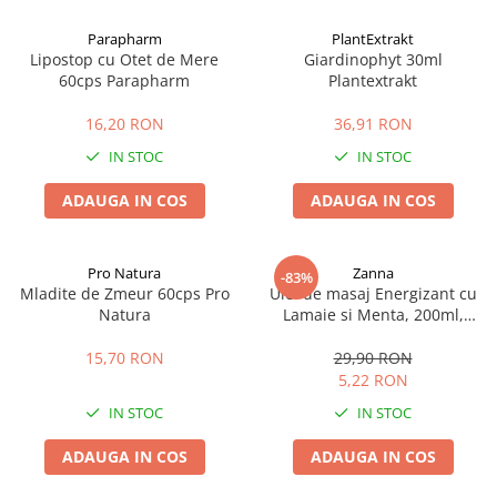
Afectiuni cronice
Dulciuri, patiserii
Produse pentru plaja
Geluri de dus naturale
Parapharm
PlantExtrakt
Sanatatea ochilor
Indulcitori
Lipostop cu Otet de Mere
Giardinophyt 30ml
Vopsele
Hepato-biliare
Miere
60cps Parapharm
Plantextrakt
Produse de uz casnic
Depresie, anxietate
Patiserii
16,20 RON
36,91 RON
Diabet
Bomboane
Produse pentru bucatarie
IN STOC
IN STOC
Glanda tiroida
Gume de mestecat
Produse igienizare
Probleme renale
Siropuri, gemuri
Deodorante
ADAUGA IN COS
ADAUGA IN COS
Prostata, urologie
Ciocolata
Igiena orala
Sistem nervos
Batoane de cereale si fructe
Relaxare
Sistemul osos
Miere Manuka
Protectie antivirala
Pro Natura
Zanna
-83%
Mladite de Zmeur 60cps Pro
Ulei de masaj Energizant cu
Produse naturiste
Mancare sanatoasa
Sare de baie
Natura
Lamaie si Menta, 200ml,
Sapunuri
Zanna
Detoxifiere
Cereale
15,70 RON
29,90 RON
Detergenti Bio
Antiinflamator
Leguminoase
5,22 RON
Antioxidanti
Paine, faina si mixuri
IN STOC
IN STOC
Antitumorale
Sosuri
Articulatii sanatoase
Uleiuri alimentare
ADAUGA IN COS
ADAUGA IN COS
Cardiovasculare
Ulei CBD