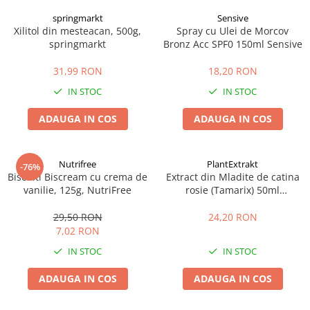
springmarkt
Sensive
Xilitol din mesteacan, 500g,
Spray cu Ulei de Morcov
springmarkt
Bronz Acc SPF0 150ml Sensive
31,99 RON
18,20 RON
IN STOC
IN STOC
ADAUGA IN COS
ADAUGA IN COS
Nutrifree
PlantExtrakt
-76%
Biscuiti Biscream cu crema de
Extract din Mladite de catina
vanilie, 125g, NutriFree
rosie (Tamarix) 50ml
Plantextrakt
29,50 RON
24,20 RON
7,02 RON
IN STOC
IN STOC
ADAUGA IN COS
ADAUGA IN COS