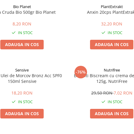
Bio Planet
PlantExtrakt
a Cruda Bio 500gr Bio Planet
Anxin 20cps PlantExtra
8,20 RON
32,20 RON
IN STOC
IN STOC
ADAUGA IN COS
ADAUGA IN COS
Sensive
Nutrifree
-76%
 Ulei de Morcov Bronz Acc SPF0
Biscuiti Biscream cu crema de 
150ml Sensive
125g, NutriFree
18,20 RON
29,50 RON
7,02 RON
IN STOC
IN STOC
ADAUGA IN COS
ADAUGA IN COS