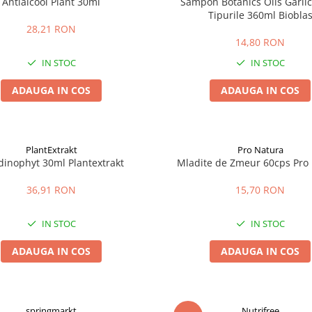
Antialcool Plant 30ml
Sampon Botanics Oils Garlic
Tipurile 360ml Biobla
28,21 RON
14,80 RON
IN STOC
IN STOC
ADAUGA IN COS
ADAUGA IN COS
PlantExtrakt
Pro Natura
dinophyt 30ml Plantextrakt
Mladite de Zmeur 60cps Pro
36,91 RON
15,70 RON
IN STOC
IN STOC
ADAUGA IN COS
ADAUGA IN COS
springmarkt
Nutrifree