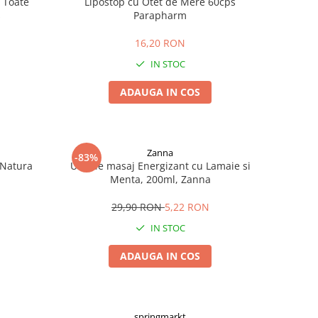
 Toate
Lipostop cu Otet de Mere 60cps
s
Parapharm
16,20 RON
IN STOC
ADAUGA IN COS
Zanna
-83%
 Natura
Ulei de masaj Energizant cu Lamaie si
Menta, 200ml, Zanna
29,90 RON
5,22 RON
IN STOC
ADAUGA IN COS
springmarkt