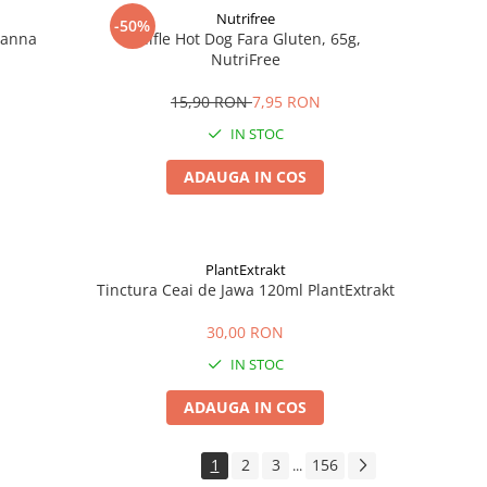
Nutrifree
-50%
Zanna
Chifle Hot Dog Fara Gluten, 65g,
NutriFree
15,90 RON
7,95 RON
IN STOC
ADAUGA IN COS
PlantExtrakt
Tinctura Ceai de Jawa 120ml PlantExtrakt
30,00 RON
IN STOC
ADAUGA IN COS
1
2
3
156
...