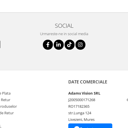
SOCIAL
Urmareste-ne in social media
DATE COMERCIALE
 Plata
Adams Vision SRL
e Retur
J2005000171268
Produselor
RO17182365
de Retur
str.Lunga 124
Livezeni, Mures
L