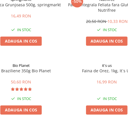
-50%
ica Grunjoasa 500g, springmarkt
Paine Integrala Feliata fara Gl
Nutrifree
16,49 RON
20,50 RON
10,33 RON
IN STOC
IN STOC
ADAUGA IN COS
ADAUGA IN COS
Bio Planet
it's us
 Braziliene 350g Bio Planet
Faina de Orez, 1kg, It`s 
50,60 RON
16,99 RON
IN STOC
IN STOC
ADAUGA IN COS
ADAUGA IN COS