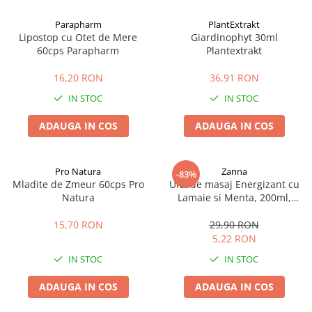
Afectiuni cronice
Dulciuri, patiserii
Produse pentru plaja
Geluri de dus naturale
Parapharm
PlantExtrakt
Sanatatea ochilor
Indulcitori
Lipostop cu Otet de Mere
Giardinophyt 30ml
Vopsele
Hepato-biliare
Miere
60cps Parapharm
Plantextrakt
Produse de uz casnic
Depresie, anxietate
Patiserii
16,20 RON
36,91 RON
Diabet
Bomboane
Produse pentru bucatarie
IN STOC
IN STOC
Glanda tiroida
Gume de mestecat
Produse igienizare
Probleme renale
Siropuri, gemuri
Deodorante
ADAUGA IN COS
ADAUGA IN COS
Prostata, urologie
Ciocolata
Igiena orala
Sistem nervos
Batoane de cereale si fructe
Relaxare
Sistemul osos
Miere Manuka
Protectie antivirala
Pro Natura
Zanna
-83%
Mladite de Zmeur 60cps Pro
Ulei de masaj Energizant cu
Produse naturiste
Mancare sanatoasa
Sare de baie
Natura
Lamaie si Menta, 200ml,
Sapunuri
Zanna
Detoxifiere
Cereale
15,70 RON
29,90 RON
Detergenti Bio
Antiinflamator
Leguminoase
5,22 RON
Antioxidanti
Paine, faina si mixuri
IN STOC
IN STOC
Antitumorale
Sosuri
Articulatii sanatoase
Uleiuri alimentare
ADAUGA IN COS
ADAUGA IN COS
Cardiovasculare
Ulei CBD