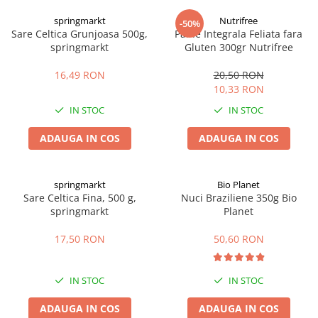
Digestie
Unturi alimentare
springmarkt
Nutrifree
-50%
Imunitate
Sucuri
Sare Celtica Grunjoasa 500g,
Paine Integrala Feliata fara
Memorie
Produse instant
springmarkt
Gluten 300gr Nutrifree
Somn usor
Lapte
16,49 RON
20,50 RON
Produse sanatate sexuala
Paste
10,33 RON
Snacksuri
Produse pentru Ea
IN STOC
IN STOC
Superalimente
Potenta barbati
Atelierul de cafea si ceaiuri
ADAUGA IN COS
ADAUGA IN COS
Produse pentru sportivi
Cafea
Proteine
Ceaiuri simple
Suplimente fitness
springmarkt
Bio Planet
Ceaiuri medicinale compuse
Sare Celtica Fina, 500 g,
Nuci Braziliene 350g Bio
Batoane proteice
springmarkt
Planet
Ceaiuri Maté
Pentru antrenament
Cafea verde
Mama si copilul
17,50 RON
50,60 RON
Ulei de Cocos
Produse pentru copii
Ulei de cocos de uz alimentar
Sarcina si alaptare
IN STOC
IN STOC
Ulei de cocos de uz cosmetic
ADAUGA IN COS
ADAUGA IN COS
Alte produse din Cocos