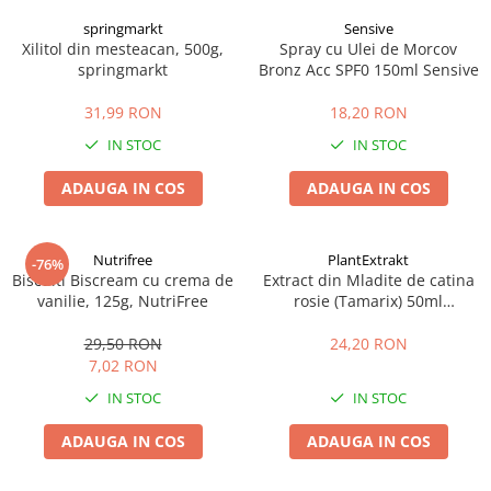
springmarkt
Sensive
Xilitol din mesteacan, 500g,
Spray cu Ulei de Morcov
springmarkt
Bronz Acc SPF0 150ml Sensive
31,99 RON
18,20 RON
IN STOC
IN STOC
ADAUGA IN COS
ADAUGA IN COS
Nutrifree
PlantExtrakt
-76%
Biscuiti Biscream cu crema de
Extract din Mladite de catina
vanilie, 125g, NutriFree
rosie (Tamarix) 50ml
Plantextrakt
29,50 RON
24,20 RON
7,02 RON
IN STOC
IN STOC
ADAUGA IN COS
ADAUGA IN COS