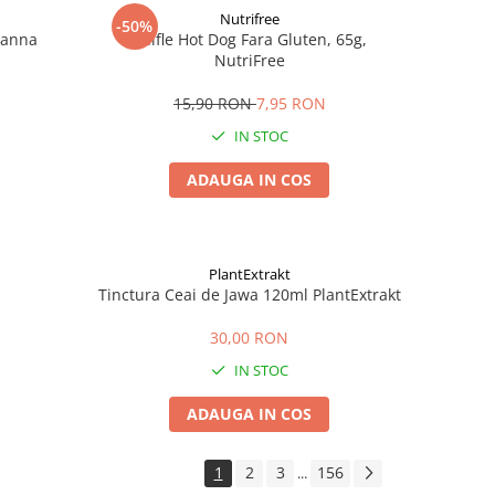
Nutrifree
-50%
Zanna
Chifle Hot Dog Fara Gluten, 65g,
NutriFree
15,90 RON
7,95 RON
IN STOC
ADAUGA IN COS
PlantExtrakt
Tinctura Ceai de Jawa 120ml PlantExtrakt
30,00 RON
IN STOC
ADAUGA IN COS
1
2
3
156
...