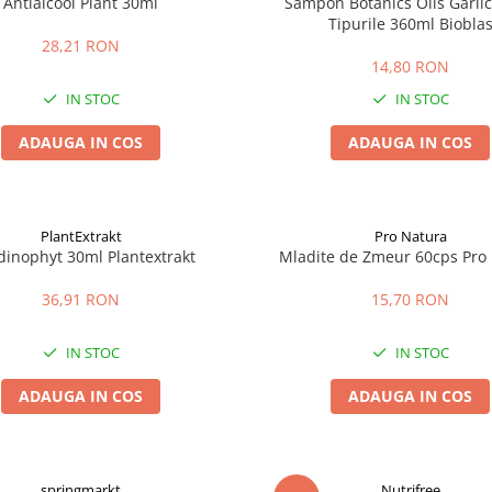
Antialcool Plant 30ml
Sampon Botanics Oils Garlic
Tipurile 360ml Biobla
28,21 RON
14,80 RON
IN STOC
IN STOC
ADAUGA IN COS
ADAUGA IN COS
PlantExtrakt
Pro Natura
dinophyt 30ml Plantextrakt
Mladite de Zmeur 60cps Pro
36,91 RON
15,70 RON
IN STOC
IN STOC
ADAUGA IN COS
ADAUGA IN COS
springmarkt
Nutrifree