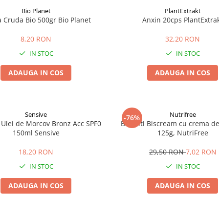
Bio Planet
PlantExtrakt
a Cruda Bio 500gr Bio Planet
Anxin 20cps PlantExtra
8,20 RON
32,20 RON
IN STOC
IN STOC
ADAUGA IN COS
ADAUGA IN COS
Sensive
Nutrifree
-76%
 Ulei de Morcov Bronz Acc SPF0
Biscuiti Biscream cu crema de 
150ml Sensive
125g, NutriFree
18,20 RON
29,50 RON
7,02 RON
IN STOC
IN STOC
ADAUGA IN COS
ADAUGA IN COS