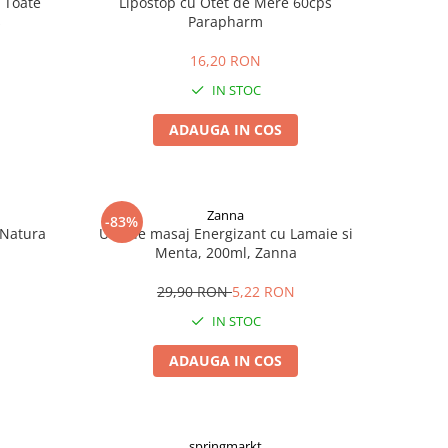
 Toate
Lipostop cu Otet de Mere 60cps
s
Parapharm
16,20 RON
IN STOC
ADAUGA IN COS
Zanna
-83%
 Natura
Ulei de masaj Energizant cu Lamaie si
Menta, 200ml, Zanna
29,90 RON
5,22 RON
IN STOC
ADAUGA IN COS
springmarkt