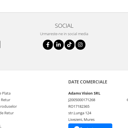
SOCIAL
Urmareste-ne in social media
DATE COMERCIALE
 Plata
Adams Vision SRL
e Retur
J2005000171268
Produselor
RO17182365
de Retur
str.Lunga 124
Livezeni, Mures
L