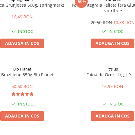
-50%
ica Grunjoasa 500g, springmarkt
Paine Integrala Feliata fara Gl
Nutrifree
16,49 RON
20,50 RON
10,33 RON
IN STOC
IN STOC
ADAUGA IN COS
ADAUGA IN COS
Bio Planet
it's us
 Braziliene 350g Bio Planet
Faina de Orez, 1kg, It`s 
50,60 RON
16,99 RON
IN STOC
IN STOC
ADAUGA IN COS
ADAUGA IN COS