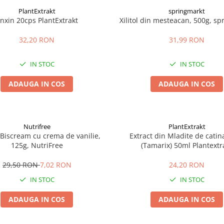
PlantExtrakt
springmarkt
nxin 20cps PlantExtrakt
Xilitol din mesteacan, 500g, s
32,20 RON
31,99 RON
IN STOC
IN STOC
ADAUGA IN COS
ADAUGA IN COS
Nutrifree
PlantExtrakt
i Biscream cu crema de vanilie,
Extract din Mladite de catin
125g, NutriFree
(Tamarix) 50ml Plantextr
29,50 RON
7,02 RON
24,20 RON
IN STOC
IN STOC
ADAUGA IN COS
ADAUGA IN COS