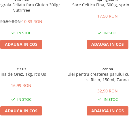
egrala Feliata fara Gluten 300gr
Sare Celtica Fina, 500 g, spr
Nutrifree
17,50 RON
20,50 RON
10,33 RON
IN STOC
IN STOC
ADAUGA IN COS
ADAUGA IN COS
it's us
Zanna
aina de Orez, 1kg, It`s Us
Ulei pentru cresterea parului c
si Ricin, 150ml, Zanna
16,99 RON
32,90 RON
IN STOC
IN STOC
ADAUGA IN COS
ADAUGA IN COS