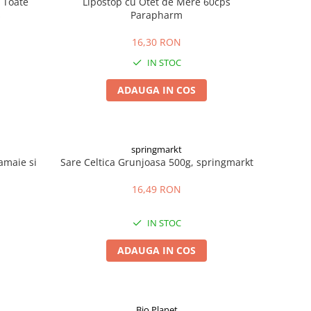
 Toate
Lipostop cu Otet de Mere 60cps
s
Parapharm
16,30 RON
IN STOC
ADAUGA IN COS
springmarkt
amaie si
Sare Celtica Grunjoasa 500g, springmarkt
16,49 RON
IN STOC
ADAUGA IN COS
Bio Planet