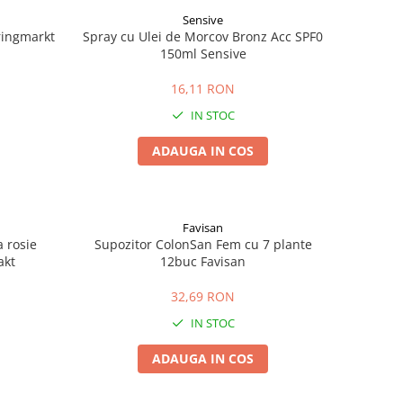
Sensive
pringmarkt
Spray cu Ulei de Morcov Bronz Acc SPF0
150ml Sensive
16,11 RON
IN STOC
ADAUGA IN COS
Favisan
a rosie
Supozitor ColonSan Fem cu 7 plante
akt
12buc Favisan
32,69 RON
IN STOC
ADAUGA IN COS