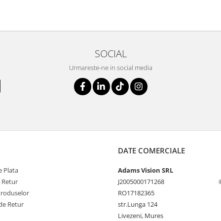
SOCIAL
Urmareste-ne in social media
DATE COMERCIALE
 Plata
Adams Vision SRL
e Retur
J2005000171268
Produselor
RO17182365
de Retur
str.Lunga 124
Livezeni, Mures