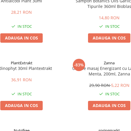
Antialcool Plant 30ml
Sampon Botanics Oils Garlic
Tipurile 360ml Biobla
28,21 RON
14,80 RON
IN STOC
IN STOC
ADAUGA IN COS
ADAUGA IN COS
PlantExtrakt
Zanna
-83%
dinophyt 30ml Plantextrakt
Ulei de masaj Energizant cu L
Menta, 200ml, Zanna
36,91 RON
29,90 RON
5,22 RON
IN STOC
IN STOC
ADAUGA IN COS
ADAUGA IN COS
Nutrifree
springmarkt