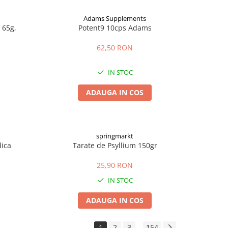
Adams Supplements
 65g,
Potent9 10cps Adams
62,50 RON
IN STOC
ADAUGA IN COS
springmarkt
dica
Tarate de Psyllium 150gr
25,90 RON
IN STOC
ADAUGA IN COS
1
2
3
154
...