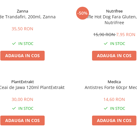
Zanna
Nutrifree
-50%
de Trandafiri, 200ml, Zanna
Chifle Hot Dog Fara Gluten,
NutriFree
35,50 RON
15,90 RON
7,95 RON
IN STOC
IN STOC
ADAUGA IN COS
ADAUGA IN COS
PlantExtrakt
Medica
Ceai de Jawa 120ml PlantExtrakt
Antistres Forte 60cpr Me
30,00 RON
14,60 RON
IN STOC
IN STOC
ADAUGA IN COS
ADAUGA IN COS