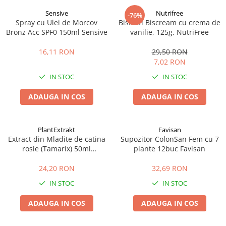
Sensive
Nutrifree
-76%
Spray cu Ulei de Morcov
Biscuiti Biscream cu crema de
Bronz Acc SPF0 150ml Sensive
vanilie, 125g, NutriFree
16,11 RON
29,50 RON
7,02 RON
IN STOC
IN STOC
ADAUGA IN COS
ADAUGA IN COS
PlantExtrakt
Favisan
Extract din Mladite de catina
Supozitor ColonSan Fem cu 7
rosie (Tamarix) 50ml
plante 12buc Favisan
Plantextrakt
24,20 RON
32,69 RON
IN STOC
IN STOC
ADAUGA IN COS
ADAUGA IN COS