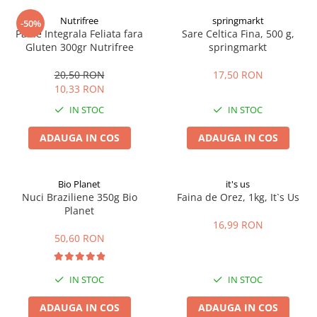
Digestie
Unturi alimentare
Nutrifree
springmarkt
-50%
Imunitate
Sucuri
Paine Integrala Feliata fara
Sare Celtica Fina, 500 g,
Memorie
Produse instant
Gluten 300gr Nutrifree
springmarkt
Somn usor
Lapte
20,50 RON
17,50 RON
Produse sanatate sexuala
Paste
10,33 RON
Snacksuri
Produse pentru Ea
IN STOC
IN STOC
Superalimente
Potenta barbati
Atelierul de cafea si ceaiuri
ADAUGA IN COS
ADAUGA IN COS
Produse pentru sportivi
Cafea
Proteine
Ceaiuri simple
Suplimente fitness
Bio Planet
it's us
Ceaiuri medicinale compuse
Nuci Braziliene 350g Bio
Faina de Orez, 1kg, It`s Us
Batoane proteice
Planet
Ceaiuri Maté
Pentru antrenament
16,99 RON
Cafea verde
Mama si copilul
50,60 RON
Ulei de Cocos
Produse pentru copii
Ulei de cocos de uz alimentar
Sarcina si alaptare
IN STOC
IN STOC
Ulei de cocos de uz cosmetic
ADAUGA IN COS
ADAUGA IN COS
Alte produse din Cocos