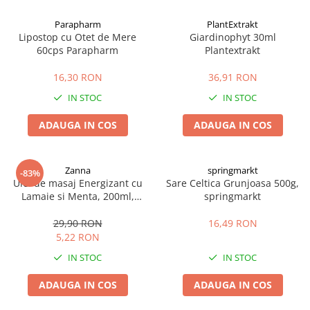
Afectiuni cronice
Dulciuri, patiserii
Produse pentru plaja
Geluri de dus naturale
Parapharm
PlantExtrakt
Sanatatea ochilor
Indulcitori
Lipostop cu Otet de Mere
Giardinophyt 30ml
Vopsele
Hepato-biliare
Miere
60cps Parapharm
Plantextrakt
Produse de uz casnic
Depresie, anxietate
Patiserii
16,30 RON
36,91 RON
Diabet
Bomboane
Produse pentru bucatarie
IN STOC
IN STOC
Glanda tiroida
Gume de mestecat
Produse igienizare
Probleme renale
Siropuri, gemuri
Deodorante
ADAUGA IN COS
ADAUGA IN COS
Prostata, urologie
Ciocolata
Igiena orala
Sistem nervos
Batoane de cereale si fructe
Relaxare
Sistemul osos
Miere Manuka
Protectie antivirala
Zanna
springmarkt
-83%
Ulei de masaj Energizant cu
Sare Celtica Grunjoasa 500g,
Produse naturiste
Mancare sanatoasa
Sare de baie
Lamaie si Menta, 200ml,
springmarkt
Sapunuri
Zanna
Detoxifiere
Cereale
29,90 RON
16,49 RON
Detergenti Bio
Antiinflamator
Leguminoase
5,22 RON
Antioxidanti
Paine, faina si mixuri
IN STOC
IN STOC
Antitumorale
Sosuri
Articulatii sanatoase
Uleiuri alimentare
ADAUGA IN COS
ADAUGA IN COS
Cardiovasculare
Ulei CBD