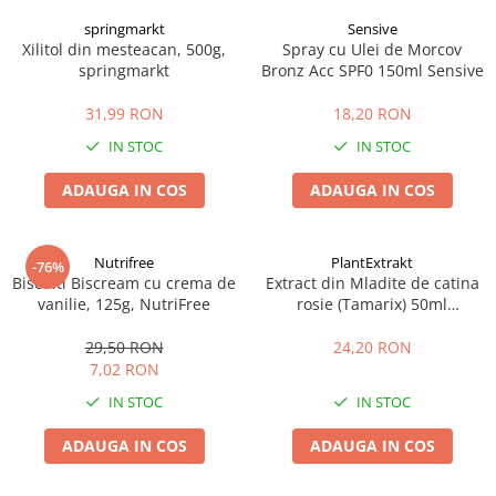
springmarkt
Sensive
Xilitol din mesteacan, 500g,
Spray cu Ulei de Morcov
springmarkt
Bronz Acc SPF0 150ml Sensive
31,99 RON
18,20 RON
IN STOC
IN STOC
ADAUGA IN COS
ADAUGA IN COS
Nutrifree
PlantExtrakt
-76%
Biscuiti Biscream cu crema de
Extract din Mladite de catina
vanilie, 125g, NutriFree
rosie (Tamarix) 50ml
Plantextrakt
29,50 RON
24,20 RON
7,02 RON
IN STOC
IN STOC
ADAUGA IN COS
ADAUGA IN COS