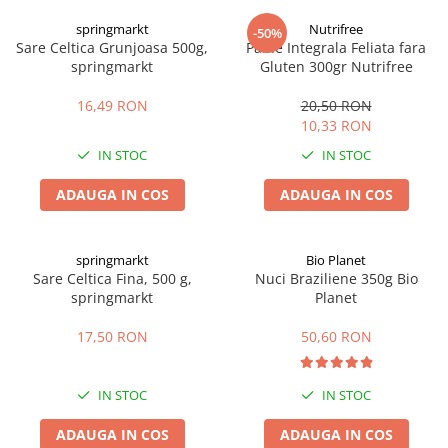
Digestie
Unturi alimentare
springmarkt
Nutrifree
-50%
Imunitate
Sucuri
Sare Celtica Grunjoasa 500g,
Paine Integrala Feliata fara
Memorie
Produse instant
springmarkt
Gluten 300gr Nutrifree
Somn usor
Lapte
16,49 RON
20,50 RON
Produse sanatate sexuala
Paste
10,33 RON
Snacksuri
Produse pentru Ea
IN STOC
IN STOC
Superalimente
Potenta barbati
Atelierul de cafea si ceaiuri
ADAUGA IN COS
ADAUGA IN COS
Produse pentru sportivi
Cafea
Proteine
Ceaiuri simple
Suplimente fitness
springmarkt
Bio Planet
Ceaiuri medicinale compuse
Sare Celtica Fina, 500 g,
Nuci Braziliene 350g Bio
Batoane proteice
springmarkt
Planet
Ceaiuri Maté
Pentru antrenament
Cafea verde
Mama si copilul
17,50 RON
50,60 RON
Ulei de Cocos
Produse pentru copii
Ulei de cocos de uz alimentar
Sarcina si alaptare
IN STOC
IN STOC
Ulei de cocos de uz cosmetic
ADAUGA IN COS
ADAUGA IN COS
Alte produse din Cocos