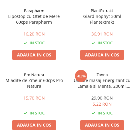
Afectiuni cronice
Dulciuri, patiserii
Produse pentru plaja
Geluri de dus naturale
Parapharm
PlantExtrakt
Sanatatea ochilor
Indulcitori
Lipostop cu Otet de Mere
Giardinophyt 30ml
Vopsele
Hepato-biliare
Miere
60cps Parapharm
Plantextrakt
Produse de uz casnic
Depresie, anxietate
Patiserii
16,20 RON
36,91 RON
Diabet
Bomboane
Produse pentru bucatarie
IN STOC
IN STOC
Glanda tiroida
Gume de mestecat
Produse igienizare
Probleme renale
Siropuri, gemuri
Deodorante
ADAUGA IN COS
ADAUGA IN COS
Prostata, urologie
Ciocolata
Igiena orala
Sistem nervos
Batoane de cereale si fructe
Relaxare
Sistemul osos
Miere Manuka
Protectie antivirala
Pro Natura
Zanna
-83%
Mladite de Zmeur 60cps Pro
Ulei de masaj Energizant cu
Produse naturiste
Mancare sanatoasa
Sare de baie
Natura
Lamaie si Menta, 200ml,
Sapunuri
Zanna
Detoxifiere
Cereale
15,70 RON
29,90 RON
Detergenti Bio
Antiinflamator
Leguminoase
5,22 RON
Antioxidanti
Paine, faina si mixuri
IN STOC
IN STOC
Antitumorale
Sosuri
Articulatii sanatoase
Uleiuri alimentare
ADAUGA IN COS
ADAUGA IN COS
Cardiovasculare
Ulei CBD