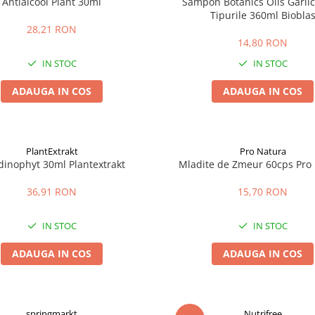
Antialcool Plant 30ml
Sampon Botanics Oils Garlic
Tipurile 360ml Biobla
28,21 RON
14,80 RON
IN STOC
IN STOC
ADAUGA IN COS
ADAUGA IN COS
PlantExtrakt
Pro Natura
dinophyt 30ml Plantextrakt
Mladite de Zmeur 60cps Pro
36,91 RON
15,70 RON
IN STOC
IN STOC
ADAUGA IN COS
ADAUGA IN COS
springmarkt
Nutrifree