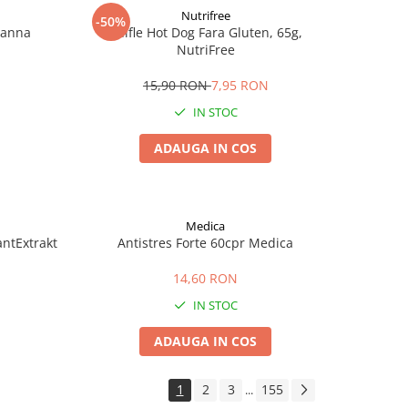
Nutrifree
-50%
Zanna
Chifle Hot Dog Fara Gluten, 65g,
NutriFree
15,90 RON
7,95 RON
IN STOC
ADAUGA IN COS
Medica
antExtrakt
Antistres Forte 60cpr Medica
14,60 RON
IN STOC
ADAUGA IN COS
1
2
3
155
...