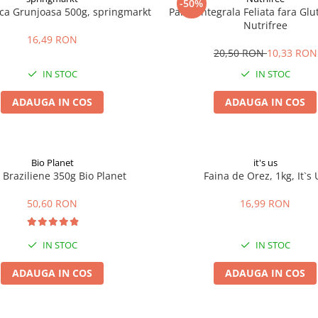
-50%
ica Grunjoasa 500g, springmarkt
Paine Integrala Feliata fara Gl
Nutrifree
16,49 RON
20,50 RON
10,33 RON
IN STOC
IN STOC
ADAUGA IN COS
ADAUGA IN COS
Bio Planet
it's us
 Braziliene 350g Bio Planet
Faina de Orez, 1kg, It`s 
50,60 RON
16,99 RON
IN STOC
IN STOC
ADAUGA IN COS
ADAUGA IN COS