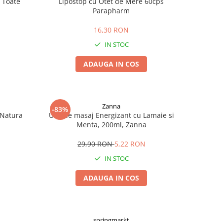
 Toate
Lipostop cu Otet de Mere 60cps
s
Parapharm
16,30 RON
IN STOC
ADAUGA IN COS
Zanna
-83%
 Natura
Ulei de masaj Energizant cu Lamaie si
Menta, 200ml, Zanna
29,90 RON
5,22 RON
IN STOC
ADAUGA IN COS
springmarkt