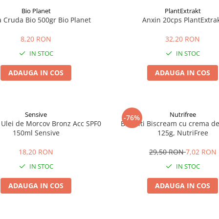
Bio Planet
PlantExtrakt
a Cruda Bio 500gr Bio Planet
Anxin 20cps PlantExtra
8,20 RON
32,20 RON
IN STOC
IN STOC
ADAUGA IN COS
ADAUGA IN COS
Sensive
Nutrifree
-76%
 Ulei de Morcov Bronz Acc SPF0
Biscuiti Biscream cu crema de 
150ml Sensive
125g, NutriFree
18,20 RON
29,50 RON
7,02 RON
IN STOC
IN STOC
ADAUGA IN COS
ADAUGA IN COS