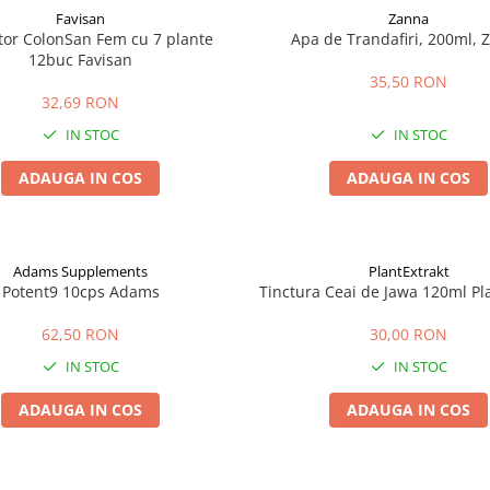
Favisan
Zanna
tor ColonSan Fem cu 7 plante
Apa de Trandafiri, 200ml, 
12buc Favisan
35,50 RON
32,69 RON
IN STOC
IN STOC
ADAUGA IN COS
ADAUGA IN COS
Adams Supplements
PlantExtrakt
Potent9 10cps Adams
Tinctura Ceai de Jawa 120ml Pl
62,50 RON
30,00 RON
IN STOC
IN STOC
ADAUGA IN COS
ADAUGA IN COS