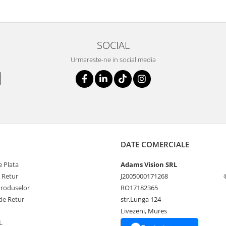
SOCIAL
Urmareste-ne in social media
DATE COMERCIALE
 Plata
Adams Vision SRL
e Retur
J2005000171268
Produselor
RO17182365
de Retur
str.Lunga 124
Livezeni, Mures
L