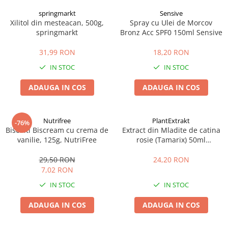
springmarkt
Sensive
Xilitol din mesteacan, 500g,
Spray cu Ulei de Morcov
springmarkt
Bronz Acc SPF0 150ml Sensive
31,99 RON
18,20 RON
IN STOC
IN STOC
ADAUGA IN COS
ADAUGA IN COS
Nutrifree
PlantExtrakt
-76%
Biscuiti Biscream cu crema de
Extract din Mladite de catina
vanilie, 125g, NutriFree
rosie (Tamarix) 50ml
Plantextrakt
29,50 RON
24,20 RON
7,02 RON
IN STOC
IN STOC
ADAUGA IN COS
ADAUGA IN COS