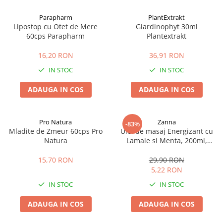
Afectiuni cronice
Dulciuri, patiserii
Produse pentru plaja
Geluri de dus naturale
Parapharm
PlantExtrakt
Sanatatea ochilor
Indulcitori
Lipostop cu Otet de Mere
Giardinophyt 30ml
Vopsele
Hepato-biliare
Miere
60cps Parapharm
Plantextrakt
Produse de uz casnic
Depresie, anxietate
Patiserii
16,20 RON
36,91 RON
Diabet
Bomboane
Produse pentru bucatarie
IN STOC
IN STOC
Glanda tiroida
Gume de mestecat
Produse igienizare
Probleme renale
Siropuri, gemuri
Deodorante
ADAUGA IN COS
ADAUGA IN COS
Prostata, urologie
Ciocolata
Igiena orala
Sistem nervos
Batoane de cereale si fructe
Relaxare
Sistemul osos
Miere Manuka
Protectie antivirala
Pro Natura
Zanna
-83%
Mladite de Zmeur 60cps Pro
Ulei de masaj Energizant cu
Produse naturiste
Mancare sanatoasa
Sare de baie
Natura
Lamaie si Menta, 200ml,
Sapunuri
Zanna
Detoxifiere
Cereale
15,70 RON
29,90 RON
Detergenti Bio
Antiinflamator
Leguminoase
5,22 RON
Antioxidanti
Paine, faina si mixuri
IN STOC
IN STOC
Antitumorale
Sosuri
Articulatii sanatoase
Uleiuri alimentare
ADAUGA IN COS
ADAUGA IN COS
Cardiovasculare
Ulei CBD