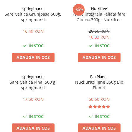
Digestie
Unturi alimentare
springmarkt
Nutrifree
-50%
Imunitate
Sucuri
Sare Celtica Grunjoasa 500g,
Paine Integrala Feliata fara
Memorie
Produse instant
springmarkt
Gluten 300gr Nutrifree
Somn usor
Lapte
16,49 RON
20,50 RON
Produse sanatate sexuala
Paste
10,33 RON
Snacksuri
Produse pentru Ea
IN STOC
IN STOC
Superalimente
Potenta barbati
Atelierul de cafea si ceaiuri
ADAUGA IN COS
ADAUGA IN COS
Produse pentru sportivi
Cafea
Proteine
Ceaiuri simple
Suplimente fitness
springmarkt
Bio Planet
Ceaiuri medicinale compuse
Sare Celtica Fina, 500 g,
Nuci Braziliene 350g Bio
Batoane proteice
springmarkt
Planet
Ceaiuri Maté
Pentru antrenament
Cafea verde
Mama si copilul
17,50 RON
50,60 RON
Ulei de Cocos
Produse pentru copii
Ulei de cocos de uz alimentar
Sarcina si alaptare
IN STOC
IN STOC
Ulei de cocos de uz cosmetic
ADAUGA IN COS
ADAUGA IN COS
Alte produse din Cocos