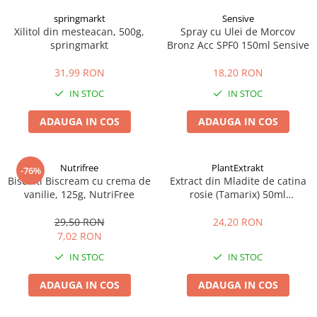
springmarkt
Sensive
Xilitol din mesteacan, 500g,
Spray cu Ulei de Morcov
springmarkt
Bronz Acc SPF0 150ml Sensive
31,99 RON
18,20 RON
IN STOC
IN STOC
ADAUGA IN COS
ADAUGA IN COS
Nutrifree
PlantExtrakt
-76%
Biscuiti Biscream cu crema de
Extract din Mladite de catina
vanilie, 125g, NutriFree
rosie (Tamarix) 50ml
Plantextrakt
29,50 RON
24,20 RON
7,02 RON
IN STOC
IN STOC
ADAUGA IN COS
ADAUGA IN COS