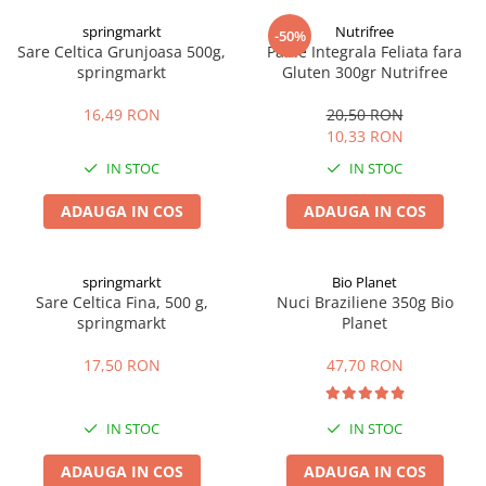
Digestie
Unturi alimentare
springmarkt
Nutrifree
-50%
Imunitate
Sucuri
Sare Celtica Grunjoasa 500g,
Paine Integrala Feliata fara
Memorie
Produse instant
springmarkt
Gluten 300gr Nutrifree
Somn usor
Lapte
16,49 RON
20,50 RON
Produse sanatate sexuala
Paste
10,33 RON
Snacksuri
Produse pentru Ea
IN STOC
IN STOC
Superalimente
Potenta barbati
Atelierul de cafea si ceaiuri
ADAUGA IN COS
ADAUGA IN COS
Produse pentru sportivi
Cafea
Proteine
Ceaiuri simple
Suplimente fitness
springmarkt
Bio Planet
Ceaiuri medicinale compuse
Sare Celtica Fina, 500 g,
Nuci Braziliene 350g Bio
Batoane proteice
springmarkt
Planet
Ceaiuri Maté
Pentru antrenament
Cafea verde
Mama si copilul
17,50 RON
47,70 RON
Ulei de Cocos
Produse pentru copii
Ulei de cocos de uz alimentar
Sarcina si alaptare
IN STOC
IN STOC
Ulei de cocos de uz cosmetic
ADAUGA IN COS
ADAUGA IN COS
Alte produse din Cocos