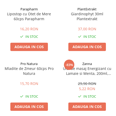
Afectiuni cronice
Dulciuri, patiserii
Produse pentru plaja
Geluri de dus naturale
Parapharm
PlantExtrakt
Sanatatea ochilor
Indulcitori
Lipostop cu Otet de Mere
Giardinophyt 30ml
Vopsele
Hepato-biliare
Miere
60cps Parapharm
Plantextrakt
Produse de uz casnic
Depresie, anxietate
Patiserii
16,20 RON
37,00 RON
Diabet
Bomboane
Produse pentru bucatarie
IN STOC
IN STOC
Glanda tiroida
Gume de mestecat
Produse igienizare
Probleme renale
Siropuri, gemuri
Deodorante
ADAUGA IN COS
ADAUGA IN COS
Prostata, urologie
Ciocolata
Igiena orala
Sistem nervos
Batoane de cereale si fructe
Relaxare
Sistemul osos
Miere Manuka
Protectie antivirala
Pro Natura
Zanna
-83%
Mladite de Zmeur 60cps Pro
Ulei de masaj Energizant cu
Produse naturiste
Mancare sanatoasa
Sare de baie
Natura
Lamaie si Menta, 200ml,
Sapunuri
Zanna
Detoxifiere
Cereale
15,70 RON
29,90 RON
Detergenti Bio
Antiinflamator
Leguminoase
5,22 RON
Antioxidanti
Paine, faina si mixuri
IN STOC
IN STOC
Antitumorale
Sosuri
Articulatii sanatoase
Uleiuri alimentare
ADAUGA IN COS
ADAUGA IN COS
Cardiovasculare
Ulei CBD