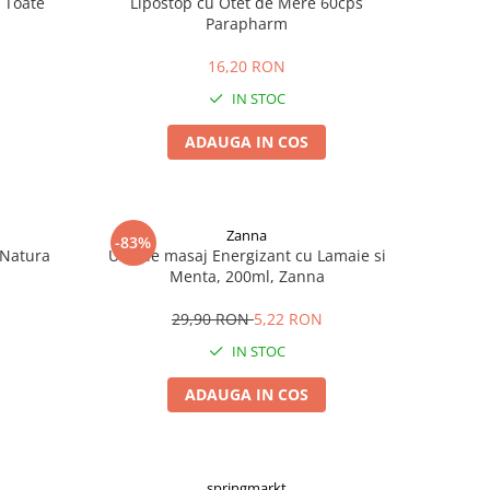
 Toate
Lipostop cu Otet de Mere 60cps
s
Parapharm
16,20 RON
IN STOC
ADAUGA IN COS
Zanna
-83%
 Natura
Ulei de masaj Energizant cu Lamaie si
Menta, 200ml, Zanna
29,90 RON
5,22 RON
IN STOC
ADAUGA IN COS
springmarkt