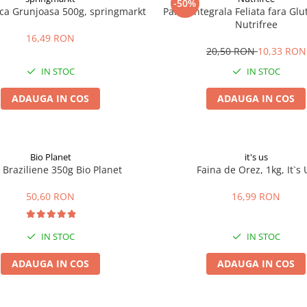
-50%
ica Grunjoasa 500g, springmarkt
Paine Integrala Feliata fara Gl
Nutrifree
16,49 RON
20,50 RON
10,33 RON
IN STOC
IN STOC
ADAUGA IN COS
ADAUGA IN COS
Bio Planet
it's us
 Braziliene 350g Bio Planet
Faina de Orez, 1kg, It`s 
50,60 RON
16,99 RON
IN STOC
IN STOC
ADAUGA IN COS
ADAUGA IN COS