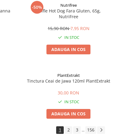
Nutrifree
-50%
Zanna
Chifle Hot Dog Fara Gluten, 65g,
NutriFree
15,90 RON
7,95 RON
IN STOC
ADAUGA IN COS
PlantExtrakt
Tinctura Ceai de Jawa 120ml PlantExtrakt
30,00 RON
IN STOC
ADAUGA IN COS
1
2
3
156
...