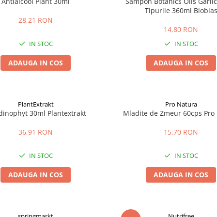
Antialcool Plant 30ml
Sampon Botanics Oils Garlic
Tipurile 360ml Biobla
28,21 RON
14,80 RON
IN STOC
IN STOC
ADAUGA IN COS
ADAUGA IN COS
PlantExtrakt
Pro Natura
dinophyt 30ml Plantextrakt
Mladite de Zmeur 60cps Pro
36,91 RON
15,70 RON
IN STOC
IN STOC
ADAUGA IN COS
ADAUGA IN COS
springmarkt
Nutrifree