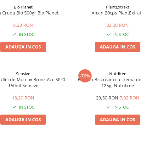
Bio Planet
PlantExtrakt
a Cruda Bio 500gr Bio Planet
Anxin 20cps PlantExtra
8,20 RON
32,20 RON
IN STOC
IN STOC
ADAUGA IN COS
ADAUGA IN COS
Sensive
Nutrifree
-76%
 Ulei de Morcov Bronz Acc SPF0
Biscuiti Biscream cu crema de 
150ml Sensive
125g, NutriFree
18,20 RON
29,50 RON
7,02 RON
IN STOC
IN STOC
ADAUGA IN COS
ADAUGA IN COS