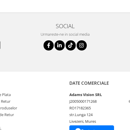
SOCIAL
Urmareste-ne in social media
DATE COMERCIALE
 Plata
Adams Vision SRL
e Retur
J2005000171268
Produselor
RO17182365
de Retur
str.Lunga 124
Livezeni, Mures
L