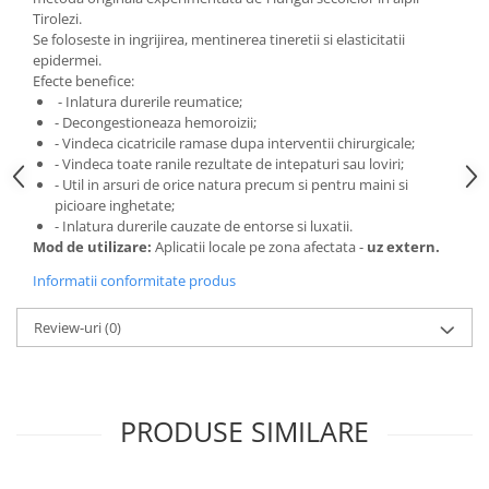
Digestie
Unturi alimentare
Tirolezi.
Se foloseste in ingrijirea, mentinerea tineretii si elasticitatii
Imunitate
Sucuri
epidermei.
Memorie
Produse instant
Efecte benefice:
Somn usor
Lapte
- Inlatura durerile reumatice;
- Decongestioneaza hemoroizii;
Produse sanatate sexuala
Paste
- Vindeca cicatricile ramase dupa interventii chirurgicale;
Snacksuri
Produse pentru Ea
- Vindeca toate ranile rezultate de intepaturi sau loviri;
Superalimente
- Util in arsuri de orice natura precum si pentru maini si
Potenta barbati
picioare inghetate;
Atelierul de cafea si ceaiuri
Produse pentru sportivi
- Inlatura durerile cauzate de entorse si luxatii.
Cafea
Mod de utilizare:
Aplicatii locale pe zona afectata -
uz extern.
Proteine
Ceaiuri simple
Suplimente fitness
Informatii conformitate produs
Ceaiuri medicinale compuse
Batoane proteice
Review-uri
(0)
Ceaiuri Maté
Pentru antrenament
Cafea verde
Mama si copilul
Ulei de Cocos
Produse pentru copii
Ulei de cocos de uz alimentar
PRODUSE SIMILARE
Sarcina si alaptare
Ulei de cocos de uz cosmetic
Alte produse din Cocos