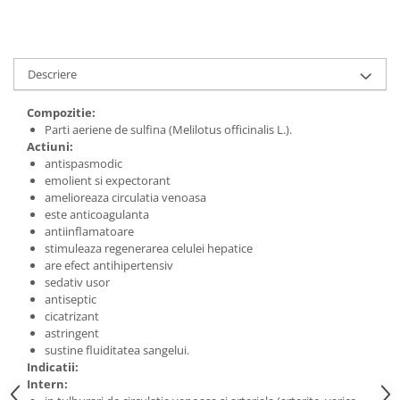
Digestie
Unturi alimentare
Imunitate
Sucuri
Memorie
Produse instant
Descriere
Somn usor
Lapte
Produse sanatate sexuala
Paste
Compozitie:
Snacksuri
Parti aeriene de sulfina (Melilotus officinalis L.).
Produse pentru Ea
Actiuni:
Superalimente
Potenta barbati
antispasmodic
Atelierul de cafea si ceaiuri
Produse pentru sportivi
emolient si expectorant
amelioreaza circulatia venoasa
Cafea
Proteine
este anticoagulanta
Ceaiuri simple
Suplimente fitness
antiinflamatoare
Ceaiuri medicinale compuse
stimuleaza regenerarea celulei hepatice
Batoane proteice
are efect antihipertensiv
Ceaiuri Maté
Pentru antrenament
sedativ usor
Cafea verde
Mama si copilul
antiseptic
Ulei de Cocos
cicatrizant
Produse pentru copii
astringent
Ulei de cocos de uz alimentar
Sarcina si alaptare
sustine fluiditatea sangelui.
Ulei de cocos de uz cosmetic
Indicatii:
Intern:
Alte produse din Cocos