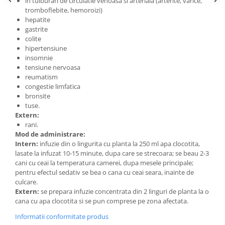
in tulburari de circulatie venoasa si arteriala (arterite, varice,
tromboflebite, hemoroizi)
hepatite
gastrite
colite
hipertensiune
insomnie
tensiune nervoasa
reumatism
congestie limfatica
bronsite
tuse.
Extern:
rani.
Mod de administrare:
Intern:
infuzie din o lingurita cu planta la 250 ml apa clocotita,
lasate la infuzat 10-15 minute, dupa care se strecoara; se beau 2-3
cani cu ceai la temperatura camerei, dupa mesele principale;
pentru efectul sedativ se bea o cana cu ceai seara, inainte de
culcare.
Extern:
se prepara infuzie concentrata din 2 linguri de planta la o
cana cu apa clocotita si se pun comprese pe zona afectata.
Informatii conformitate produs