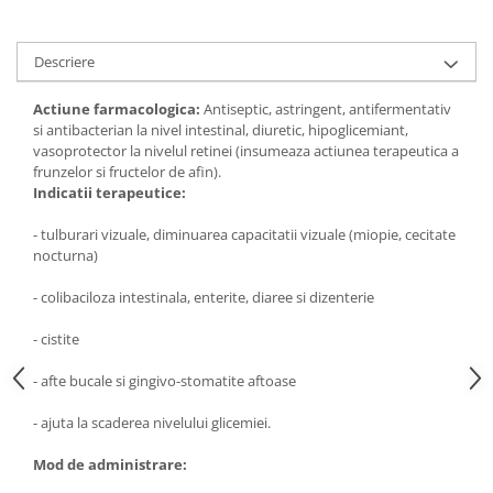
Digestie
Unturi alimentare
Imunitate
Sucuri
Descriere
Memorie
Produse instant
Somn usor
Lapte
Actiune farmacologica:
Antiseptic, astringent, antifermentativ
Produse sanatate sexuala
Paste
si antibacterian la nivel intestinal, diuretic, hipoglicemiant,
vasoprotector la nivelul retinei (insumeaza actiunea terapeutica a
Snacksuri
Produse pentru Ea
frunzelor si fructelor de afin).
Superalimente
Potenta barbati
Indicatii terapeutice:
Atelierul de cafea si ceaiuri
Produse pentru sportivi
- tulburari vizuale, diminuarea capacitatii vizuale (miopie, cecitate
Cafea
Proteine
nocturna)
Ceaiuri simple
Suplimente fitness
- colibaciloza intestinala, enterite, diaree si dizenterie
Ceaiuri medicinale compuse
Batoane proteice
Ceaiuri Maté
Pentru antrenament
- cistite
Cafea verde
Mama si copilul
- afte bucale si gingivo-stomatite aftoase
Ulei de Cocos
Produse pentru copii
- ajuta la scaderea nivelului glicemiei.
Ulei de cocos de uz alimentar
Sarcina si alaptare
Ulei de cocos de uz cosmetic
Mod de administrare:
Alte produse din Cocos