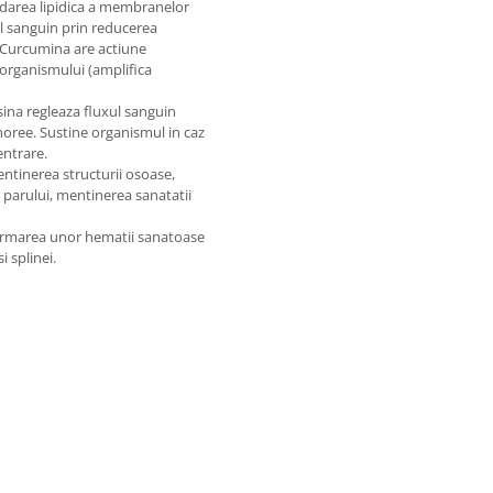
idarea lipidica a membranelor
ul sanguin prin reducerea
. Curcumina are actiune
 organismului (amplifica
ina regleaza fluxul sanguin
noree. Sustine organismul in caz
entrare.
entinerea structurii osoase,
i parului, mentinerea sanatatii
a formarea unor hematii sanatoase
i splinei.