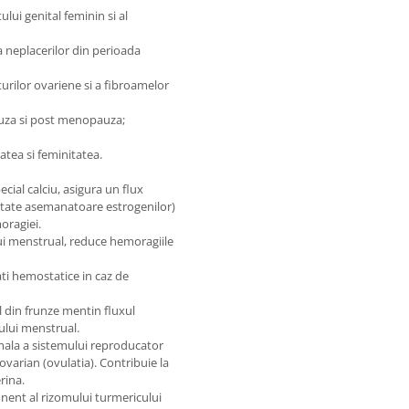
lui genital feminin si al
 neplacerilor din perioada
urilor ovariene si a fibroamelor
uza si post menopauza;
atea si feminitatea.
cial calciu, asigura un flux
itate asemanatoare estrogenilor)
oragiei.
ui menstrual, reduce hemoragiile
ati hemostatice in caz de
l din frunze mentin fluxul
ului menstrual.
ala a sistemului reproducator
 ovarian (ovulatia). Contribuie la
rina.
nent al rizomului turmericului