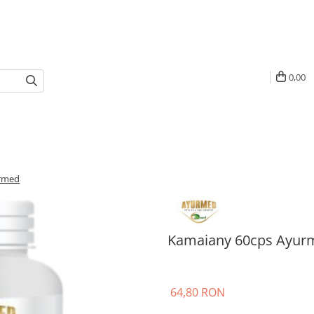
0,00
rmed
Kamaiany 60cps Ayur
64,80 RON