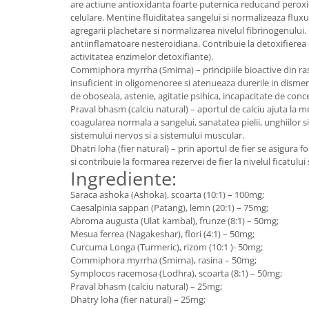
are actiune antioxidanta foarte puternica reducand perox
celulare. Mentine fluiditatea sangelui si normalizeaza flux
agregarii plachetare si normalizarea nivelul fibrinogenului
antiinflamatoare nesteroidiana. Contribuie la detoxifierea
activitatea enzimelor detoxifiante).
Commiphora myrrha (Smirna) – principiile bioactive din ras
insuficient in oligomenoree si atenueaza durerile in disme
de oboseala, astenie, agitatie psihica, incapacitate de conc
Praval bhasm (calciu natural) – aportul de calciu ajuta la m
coagularea normala a sangelui, sanatatea pielii, unghiilor s
sistemului nervos si a sistemului muscular.
Dhatri loha (fier natural) – prin aportul de fier se asigur
si contribuie la formarea rezervei de fier la nivelul ficatului s
Ingrediente:
Saraca ashoka (Ashoka), scoarta (10:1) – 100mg;
Caesalpinia sappan (Patang), lemn (20:1) – 75mg;
Abroma augusta (Ulat kambal), frunze (8:1) – 50mg;
Mesua ferrea (Nagakeshar), flori (4:1) – 50mg;
Curcuma Longa (Turmeric), rizom (10:1 )- 50mg;
Commiphora myrrha (Smirna), rasina – 50mg;
Symplocos racemosa (Lodhra), scoarta (8:1) – 50mg;
Praval bhasm (calciu natural) – 25mg;
Dhatry loha (fier natural) – 25mg;