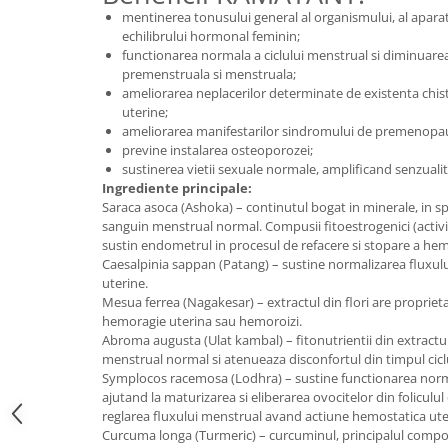
Digestie
Unturi alimentare
mentinerea tonusului general al organismului, al aparatu
echilibrului hormonal feminin;
Imunitate
Sucuri
functionarea normala a ciclului menstrual si diminuarea
Memorie
Produse instant
premenstruala si menstruala;
Somn usor
Lapte
ameliorarea neplacerilor determinate de existenta chist
uterine;
Produse sanatate sexuala
Paste
ameliorarea manifestarilor sindromului de premenopa
Snacksuri
Produse pentru Ea
previne instalarea osteoporozei;
Superalimente
sustinerea vietii sexuale normale, amplificand senzualit
Potenta barbati
Ingrediente principale:
Atelierul de cafea si ceaiuri
Produse pentru sportivi
Saraca asoca (Ashoka) – continutul bogat in minerale, in spe
Cafea
sanguin menstrual normal. Compusii fitoestrogenici (activ
Proteine
sustin endometrul in procesul de refacere si stopare a hem
Ceaiuri simple
Suplimente fitness
Caesalpinia sappan (Patang) – sustine normalizarea fluxul
Ceaiuri medicinale compuse
Batoane proteice
uterine.
Ceaiuri Maté
Mesua ferrea (Nagakesar) – extractul din flori are propriet
Pentru antrenament
hemoragie uterina sau hemoroizi.
Cafea verde
Mama si copilul
Abroma augusta (Ulat kambal) – fitonutrientii din extractu
Ulei de Cocos
menstrual normal si atenueaza disconfortul din timpul cicl
Produse pentru copii
Symplocos racemosa (Lodhra) – sustine functionarea norm
Ulei de cocos de uz alimentar
Sarcina si alaptare
ajutand la maturizarea si eliberarea ovocitelor din foliculul
Ulei de cocos de uz cosmetic
reglarea fluxului menstrual avand actiune hemostatica ute
Curcuma longa (Turmeric) – curcuminul, principalul compo
Alte produse din Cocos