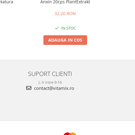
Natura
Anxin 20cps PlantExtrakt
Supozito
32,20 RON
IN STOC
ADAUGA IN COS
SUPORT CLIENTI
L-V intre 9-16
contact@vitamix.ro