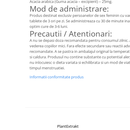
Acacia arabica (Guma acacia – excipient) – 25mg.
Mod de administrare:
Produs destinat exclusiv persoanelor de sex feminin cu vars
tablete de 3 ori pe zi. Se administreaza cu 30 de minute in
optim cure de 3-6 luni.
Precautii / Atentionari:
A nu se depasi doza recomandata pentru consumul zilnic. A
vederea copiilor mici. Fara efecte secundare sau reactii adv
recomandate. A se pastra in ambalajul original la temperatu
si caldura. Produsul nu contine substante cu potential ale
nu inlocuiesc o dieta variata si echilibrata si un mod de vi
timpul menstruatiei.
Informatii conformitate produs
PlantExtrakt