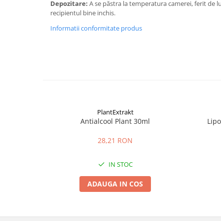
Depozitare:
A se păstra la temperatura camerei, ferit de lu
recipientul bine inchis.
Informatii conformitate produs
PlantExtrakt
Antialcool Plant 30ml
Lip
28,21 RON
IN STOC
ADAUGA IN COS