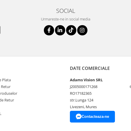
SOCIAL
Urmareste-ne in social media
DATE COMERCIALE
 Plata
Adams Vision SRL
e Retur
J2005000171268
Produselor
RO17182365
de Retur
str.Lunga 124
Livezeni, Mures
L
Contacteaza-ne