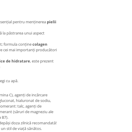
 esențial pentru menținerea
pielii
ă la păstrarea unui aspect
t; formula conține
colagen
tre cei mai importanți producători
ice de hidratare
, este prezent
a
egi cu apă.
amina C), agenți de incărcare
 gluconat, hialuronat de sodiu,
lomerant: talc, agenți de
glomerant (săruri de magneziu ale
a B7).
 depăși doza zilnică recomandată!
 un stil de viață sănătos.