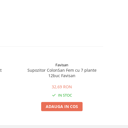
Favisan
t
Supozitor ColonSan Fem cu 7 plante
P
12buc Favisan
32,69 RON
IN STOC
ADAUGA IN COS