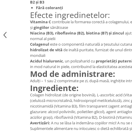
B2 și B3
Digestie
Unturi alimentare
Fără coloranți
Imunitate
Sucuri
Efecte ingredinetelor:
Memorie
Produse instant
Vitamina C
contribuie la formarea corectă a colagenului,
Somn usor
Lapte
și
gingiilor
sănătoase
Niacina (B3), riboflavina (B2), biotina (B7) și zincul
ajut
Produse sanatate sexuala
Paste
normal al pielii
Snacksuri
Produse pentru Ea
Colagenul
este o componentă naturală a țesutului cutana
Superalimente
hidrolizat de vită
de inaltă puritate, furnizat de unul din
Potenta barbati
mondiali
Atelierul de cafea si ceaiuri
Produse pentru sportivi
Acidul hialuronic
, un polizaharid cu
proprietăți putern
Cafea
in mod natural in piele, contribuind la elasticitatea acestei
Proteine
Mod de administrare:
Ceaiuri simple
Suplimente fitness
Adulți – 1 sau 2 comprimate pe zi, după masă, inghițite intr
Ceaiuri medicinale compuse
Batoane proteice
Ingrediente:
Ceaiuri Maté
Pentru antrenament
Colagen hidrolizat (de origine bovină), L-ascorbic acid (Vit
Cafea verde
Mama si copilul
(celuloză microcristalină, hidroxipropil metilceluloză), zinc
Ulei de Cocos
nicotinamidă (Vitamina B3), film transparent (agent antiag
Produse pentru copii
glazurare: alcool polivinilic, polietilen glicol), agent antia
Ulei de cocos de uz alimentar
Sarcina si alaptare
acizilor grași), riboflavină (Vitamina B2), D-biotină (Vitamin
Ulei de cocos de uz cosmetic
Avertizări:
A nu se lăsa la indemâna copiilor mici! A nu se
Suplimentele alimentare nu inlocuiesc o dietă echilibrată și
Alte produse din Cocos