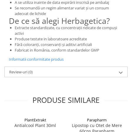
A se utiliza inainte de data expirării inscrisă pe ambalaj
Se recomandă un regim alimentar variat și un consum
adecvat de lichide
De ce să alegi Herbagetica?
Extracte standardizate, cu concentrații ridicate de compuși
activi
Produse testate in laboratoare acreditate
Fără coloranți, conservanți și aditivi artificiali
Fabricat in România, conform standardelor GMP
Informatii conformitate produs
Review-uri
(0)
PRODUSE SIMILARE
PlantExtrakt
Parapharm
Antialcool Plant 30ml
Lipostop cu Otet de Mere
60cps Parapharm