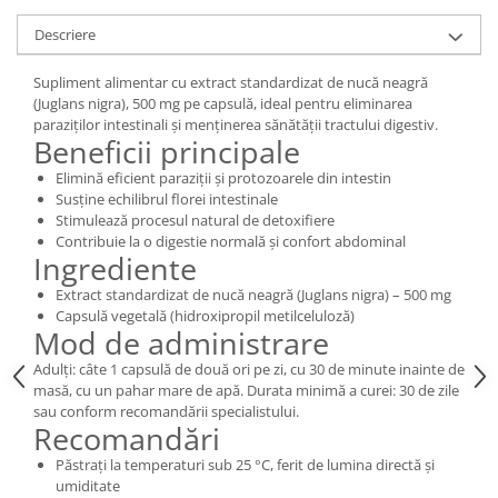
Digestie
Unturi alimentare
Descriere
Imunitate
Sucuri
Memorie
Produse instant
Supliment alimentar cu extract standardizat de nucă neagră
Somn usor
Lapte
(Juglans nigra), 500 mg pe capsulă, ideal pentru eliminarea
paraziților intestinali și menținerea sănătății tractului digestiv.
Produse sanatate sexuala
Paste
Beneficii principale
Snacksuri
Produse pentru Ea
Elimină eficient paraziții și protozoarele din intestin
Superalimente
Potenta barbati
Susține echilibrul florei intestinale
Atelierul de cafea si ceaiuri
Produse pentru sportivi
Stimulează procesul natural de detoxifiere
Contribuie la o digestie normală și confort abdominal
Cafea
Proteine
Ingrediente
Ceaiuri simple
Suplimente fitness
Extract standardizat de nucă neagră (Juglans nigra) – 500 mg
Ceaiuri medicinale compuse
Batoane proteice
Capsulă vegetală (hidroxipropil metilceluloză)
Mod de administrare
Ceaiuri Maté
Pentru antrenament
Cafea verde
Adulți: câte 1 capsulă de două ori pe zi, cu 30 de minute inainte de
Mama si copilul
masă, cu un pahar mare de apă. Durata minimă a curei: 30 de zile
Ulei de Cocos
Produse pentru copii
sau conform recomandării specialistului.
Ulei de cocos de uz alimentar
Recomandări
Sarcina si alaptare
Ulei de cocos de uz cosmetic
Păstrați la temperaturi sub 25 °C, ferit de lumina directă și
Alte produse din Cocos
umiditate