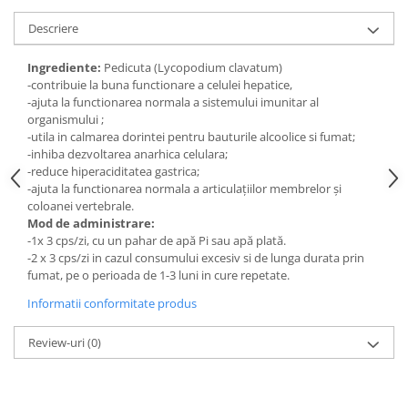
Digestie
Unturi alimentare
Descriere
Imunitate
Sucuri
Memorie
Produse instant
Ingrediente:
Pedicuta (Lycopodium clavatum)
Somn usor
Lapte
-contribuie la buna functionare a celulei hepatice,
-ajuta la functionarea normala a sistemului imunitar al
Produse sanatate sexuala
Paste
organismului ;
Snacksuri
Produse pentru Ea
-utila in calmarea dorintei pentru bauturile alcoolice si fumat;
Superalimente
-inhiba dezvoltarea anarhica celulara;
Potenta barbati
-reduce hiperaciditatea gastrica;
Atelierul de cafea si ceaiuri
Produse pentru sportivi
-ajuta la functionarea normala a articulaţiilor membrelor şi
Cafea
coloanei vertebrale.
Proteine
Mod de administrare:
Ceaiuri simple
Suplimente fitness
-1x 3 cps/zi, cu un pahar de apă Pi sau apă plată.
Ceaiuri medicinale compuse
Batoane proteice
-2 x 3 cps/zi in cazul consumului excesiv si de lunga durata prin
Ceaiuri Maté
fumat, pe o perioada de 1-3 luni in cure repetate.
Pentru antrenament
Cafea verde
Mama si copilul
Informatii conformitate produs
Ulei de Cocos
Produse pentru copii
Review-uri
(0)
Ulei de cocos de uz alimentar
Sarcina si alaptare
Ulei de cocos de uz cosmetic
Alte produse din Cocos