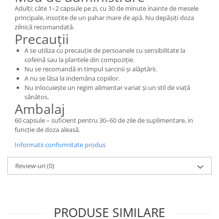
Adulți: câte 1–2 capsule pe zi, cu 30 de minute inainte de mesele
principale, insoțite de un pahar mare de apă. Nu depășiți doza
zilnică recomandată.
Precauții
A se utiliza cu precauție de persoanele cu sensibilitate la
cofeină sau la plantele din compoziție.
Nu se recomandă in timpul sarcinii și alăptării.
A nu se lăsa la indemâna copiilor.
Nu inlocuiește un regim alimentar variat și un stil de viață
sănătos.
Ambalaj
60 capsule – suficient pentru 30–60 de zile de suplimentare, in
funcție de doza aleasă.
Informatii conformitate produs
Review-uri
(0)
PRODUSE SIMILARE