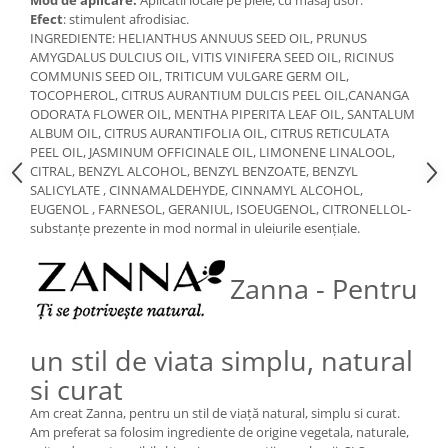
Mod de aplicare:
Aplicatii locale pe piele, cu masaj usor.
Efect
: stimulent afrodisiac.
INGREDIENTE: HELIANTHUS ANNUUS SEED OIL, PRUNUS
AMYGDALUS DULCIUS OIL, VITIS VINIFERA SEED OIL, RICINUS
COMMUNIS SEED OIL, TRITICUM VULGARE GERM OIL,
TOCOPHEROL, CITRUS AURANTIUM DULCIS PEEL OIL,CANANGA
ODORATA FLOWER OIL, MENTHA PIPERITA LEAF OIL, SANTALUM
ALBUM OIL, CITRUS AURANTIFOLIA OIL, CITRUS RETICULATA
PEEL OIL, JASMINUM OFFICINALE OIL, LIMONENE LINALOOL,
CITRAL, BENZYL ALCOHOL, BENZYL BENZOATE, BENZYL
SALICYLATE , CINNAMALDEHYDE, CINNAMYL ALCOHOL,
EUGENOL , FARNESOL, GERANIUL, ISOEUGENOL, CITRONELLOL-
substanțe prezente in mod normal in uleiurile esențiale.
Zanna - Pentru
un stil de viata simplu, natural
si curat
Am creat Zanna, pentru un stil de viață natural, simplu si curat.
Am preferat sa folosim ingrediente de origine vegetala, naturale,