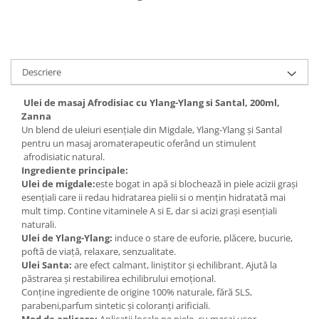
Digestie
Unturi alimentare
Imunitate
Sucuri
Memorie
Produse instant
Somn usor
Lapte
Descriere
Produse sanatate sexuala
Paste
Snacksuri
Ulei de masaj Afrodisiac cu Ylang-Ylang si Santal, 200ml,
Produse pentru Ea
Zanna
Superalimente
Potenta barbati
Un blend de uleiuri esențiale din Migdale, Ylang-Ylang și Santal
Atelierul de cafea si ceaiuri
Produse pentru sportivi
pentru un masaj aromaterapeutic oferând un stimulent
afrodisiatic natural.
Cafea
Proteine
Ingrediente principale:
Ceaiuri simple
Suplimente fitness
Ulei de migdale:
este bogat in apă si blochează in piele acizii grași
Ceaiuri medicinale compuse
esențiali care ii redau hidratarea pielii si o mențin hidratată mai
Batoane proteice
mult timp. Contine vitaminele A si E, dar si acizi grași esențiali
Ceaiuri Maté
Pentru antrenament
naturali.
Cafea verde
Mama si copilul
Ulei de Ylang-Ylang:
induce o stare de euforie, plăcere, bucurie,
poftă de viață, relaxare, senzualitate.
Ulei de Cocos
Produse pentru copii
Ulei Santa:
are efect calmant, liniștitor și echilibrant. Ajută la
Ulei de cocos de uz alimentar
Sarcina si alaptare
păstrarea și restabilirea echilibrului emoțional.
Conține ingrediente de origine 100% naturale, fără SLS,
Ulei de cocos de uz cosmetic
parabeni,parfum sintetic și coloranți arificiali.
Alte produse din Cocos