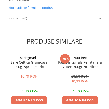
Produs in Italia.
Informatii conformitate produs
Review-uri
(0)
PRODUSE SIMILARE
springmarkt
Nutrifree
-50%
Sare Celtica Grunjoasa
Paine Integrala Feliata fara
500g, springmarkt
Gluten 300gr Nutrifree
16,49 RON
20,50 RON
10,33 RON
IN STOC
IN STOC
ADAUGA IN COS
ADAUGA IN COS