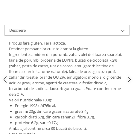
Digestie
Unturi alimentare
Imunitate
Sucuri
Memorie
Produse instant
Somn usor
Lapte
Descriere
Produse sanatate sexuala
Paste
Snacksuri
Produs fara gluten. Fara lactoza.
Produse pentru Ea
Destinat persoanelor cu intoleranta la gluten.
Superalimente
Potenta barbati
Ingrediente: amidon din porumb, zahar, ulei de floarea soarelui,
Atelierul de cafea si ceaiuri
Produse pentru sportivi
faina de porumb, proteina de LUPIN, bucati de ciocolata 7.2%
(zahar, pasta de cacao, unt de cacao, emulgatori: lecitina de
Cafea
Proteine
floarea soarelui, arome naturale), faina de orez, glucoza praf,
Ceaiuri simple
Suplimente fitness
zahar din trestie, praf de OU 2%, emulgatori: mono si digliceride
Ceaiuri medicinale compuse
acizilor grasi, arome, agenti de crestere: difosfat disodic,
Batoane proteice
bicarbonat de sodiu, adaosuri: guma guar . Poate contine urme
Ceaiuri Maté
Pentru antrenament
de SOIA.
Cafea verde
Mama si copilul
Valori nutritionale/100g:
Energie 1998kj/476kcal,
Ulei de Cocos
Produse pentru copii
grasimi 20g, din care grasimi saturate 3.4g,
Ulei de cocos de uz alimentar
Sarcina si alaptare
carbohidrati 67g, din care zahar 21, fibre 3.7g,
proteine 6.2g, sare 0.17g
Ulei de cocos de uz cosmetic
Ambalajul contine circa 30 bucati de biscuiti.
Alte produse din Cocos