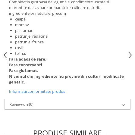
Combinatia gustoasa de legume si condimente uscate si
Digestie
Unturi alimentare
maruntite da savoare preparatelor culinare datorita
Imunitate
Sucuri
ingredientelor naturale, precum
Memorie
Produse instant
ceapa
morcov
Somn usor
Lapte
pastarnac
Produse sanatate sexuala
Paste
patrunjel radacina
patrunjel frunze
Snacksuri
Produse pentru Ea
rosii
Superalimente
Potenta barbati
telina.
Atelierul de cafea si ceaiuri
Fara adaos de sare.
Produse pentru sportivi
Fara conservanti.
Cafea
Proteine
Fara glutamat.
Ceaiuri simple
Niciunul din ingrediente nu provine din culturi modificate
Suplimente fitness
genetic.
Ceaiuri medicinale compuse
Batoane proteice
Ceaiuri Maté
Informatii conformitate produs
Pentru antrenament
Cafea verde
Mama si copilul
Review-uri
(0)
Ulei de Cocos
Produse pentru copii
Ulei de cocos de uz alimentar
Sarcina si alaptare
Ulei de cocos de uz cosmetic
PRODUSE SIMILARE
Alte produse din Cocos