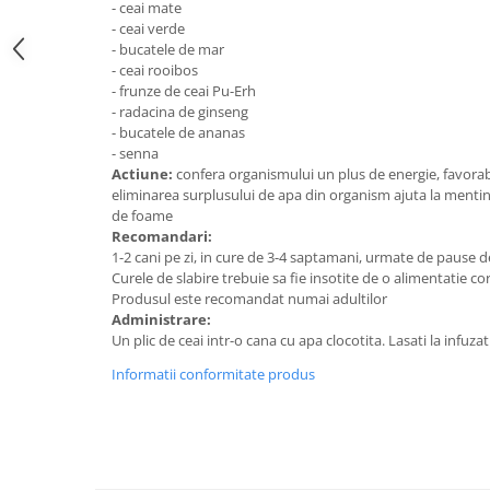
- ceai mate
Digestie
Unturi alimentare
- ceai verde
Imunitate
Sucuri
- bucatele de mar
Memorie
Produse instant
- ceai rooibos
- frunze de ceai Pu-Erh
Somn usor
Lapte
- radacina de ginseng
Produse sanatate sexuala
Paste
- bucatele de ananas
- senna
Snacksuri
Produse pentru Ea
Actiune:
confera organismului un plus de energie, favorabil
Superalimente
Potenta barbati
eliminarea surplusului de apa din organism ajuta la mentin
Atelierul de cafea si ceaiuri
de foame
Produse pentru sportivi
Recomandari:
Cafea
Proteine
1-2 cani pe zi, in cure de 3-4 saptamani, urmate de pause 
Ceaiuri simple
Curele de slabire trebuie sa fie insotite de o alimentatie cor
Suplimente fitness
Produsul este recomandat numai adultilor
Ceaiuri medicinale compuse
Batoane proteice
Administrare:
Ceaiuri Maté
Pentru antrenament
Un plic de ceai intr-o cana cu apa clocotita. Lasati la infuza
Cafea verde
Mama si copilul
Informatii conformitate produs
Ulei de Cocos
Produse pentru copii
Ulei de cocos de uz alimentar
Sarcina si alaptare
Ulei de cocos de uz cosmetic
Alte produse din Cocos