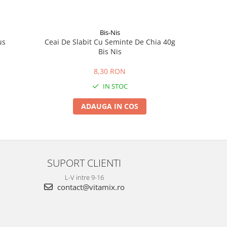
Bis-Nis
us
Ceai De Slabit Cu Seminte De Chia 40g
Kombuc
Bis Nis
8,30 RON
IN STOC
ADAUGA IN COS
SUPORT CLIENTI
L-V intre 9-16
contact@vitamix.ro