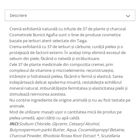
Digestie
Unturi alimentare
Imunitate
Sucuri
Descriere
Memorie
Produse instant
Somn usor
Lapte
Cremă exfoliantă naturală cu infuzie de 37 de plante și charcoal.
Cosmeticele Bunicii Agafia sunt o linie de produse cosmetice
Produse sanatate sexuala
Paste
bazate pe ierburi atent selectate din Taiga.
Snacksuri
Produse pentru Ea
Crema exfoliantă cu 37 de ierburi și cărbune, curăță pielea și o
Superalimente
protejează de factorii externi. În același timp elimină excesul de
Potenta barbati
sebum din piele, făcând-o netedă și strălucitoare.
Atelierul de cafea si ceaiuri
Produse pentru sportivi
Cele 37 de plante medicinale din compoziția cremei, prin
Cafea
complexul de vitamine și microelemente, reconstruiește,
Proteine
intărește și hidratează pielea, făcând-o fermă și elastică. Sarea
Ceaiuri simple
Suplimente fitness
indepărtează delicat epiderma moartă, restabilește echilibrul
Ceaiuri medicinale compuse
Batoane proteice
mineral natural, imbunătățește fermitatea și elasticitatea pielii și
stimulează reinnoirea acesteia.
Ceaiuri Maté
Pentru antrenament
Nu conține ingrediente de origine animală și nu au fost testate pe
Cafea verde
Mama si copilul
animale.
Ulei de Cocos
Mod de utilizare: masați ușor o cantitatea mică de produs pe
Produse pentru copii
pielea umedă, apoi clătiți cu apă caldă.
Ulei de cocos de uz alimentar
Sarcina si alaptare
INCI:
Sodium Chloride, Glycerin, Cetearyl Alcohol,
Ulei de cocos de uz cosmetic
Butyrospermum parkii Butter, Aqua, Cocamidopropyl Betaine,
Charcoal Powder, Rhodiola Rosea Root Extract *, Scutellaria
Alte produse din Cocos