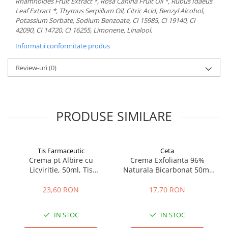
Rhamnoides Fruit Extract *, Rosa Canina Fruit Oil *, Rubus Idaeus
Leaf Extract *, Thymus Serpillum Oil, Citric Acid, Benzyl Alcohol,
Potassium Sorbate, Sodium Benzoate, CI 15985, CI 19140, CI
42090, CI 14720, CI 16255, Limonene, Linalool.
Informatii conformitate produs
Review-uri
(0)
PRODUSE SIMILARE
Tis Farmaceutic
Ceta
Crema pt Albire cu
Crema Exfolianta 96%
Licviritie, 50ml, Tis
Naturala Bicarbonat 50ml
Farmaceutic
Ceta
23,60 RON
17,70 RON
IN STOC
IN STOC