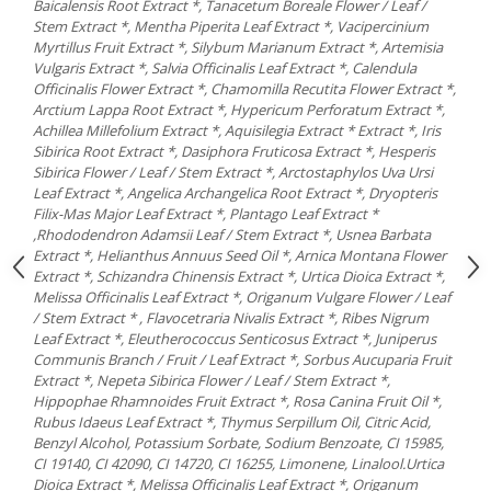
Baicalensis Root Extract *, Tanacetum Boreale Flower / Leaf /
Stem Extract *, Mentha Piperita Leaf Extract *, Vacipercinium
Myrtillus Fruit Extract *, Silybum Marianum Extract *, Artemisia
Vulgaris Extract *, Salvia Officinalis Leaf Extract *, Calendula
Officinalis Flower Extract *, Chamomilla Recutita Flower Extract *,
Arctium Lappa Root Extract *, Hypericum Perforatum Extract *,
Achillea Millefolium Extract *, Aquisilegia Extract * Extract *, Iris
Sibirica Root Extract *, Dasiphora Fruticosa Extract *, Hesperis
Sibirica Flower / Leaf / Stem Extract *, Arctostaphylos Uva Ursi
Leaf Extract *, Angelica Archangelica Root Extract *, Dryopteris
Filix-Mas Major Leaf Extract *, Plantago Leaf Extract *
,Rhododendron Adamsii Leaf / Stem Extract *, Usnea Barbata
Extract *, Helianthus Annuus Seed Oil *, Arnica Montana Flower
Extract *, Schizandra Chinensis Extract *, Urtica Dioica Extract *,
Melissa Officinalis Leaf Extract *, Origanum Vulgare Flower / Leaf
/ Stem Extract * , Flavocetraria Nivalis Extract *, Ribes Nigrum
Leaf Extract *, Eleutherococcus Senticosus Extract *, Juniperus
Communis Branch / Fruit / Leaf Extract *, Sorbus Aucuparia Fruit
Extract *, Nepeta Sibirica Flower / Leaf / Stem Extract *,
Hippophae Rhamnoides Fruit Extract *, Rosa Canina Fruit Oil *,
Rubus Idaeus Leaf Extract *, Thymus Serpillum Oil, Citric Acid,
Benzyl Alcohol, Potassium Sorbate, Sodium Benzoate, CI 15985,
CI 19140, CI 42090, CI 14720, CI 16255, Limonene, Linalool.Urtica
Dioica Extract *, Melissa Officinalis Leaf Extract *, Origanum