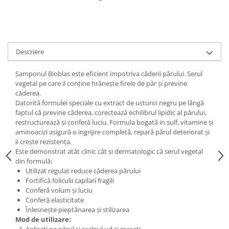
Digestie
Unturi alimentare
Imunitate
Sucuri
Memorie
Produse instant
Somn usor
Lapte
Descriere
Produse sanatate sexuala
Paste
Snacksuri
Șamponul Bioblas este eficient impotriva căderii părului. Serul
Produse pentru Ea
vegetal pe care il conține hrănește firele de păr și previne
Superalimente
Potenta barbati
căderea.
Atelierul de cafea si ceaiuri
Produse pentru sportivi
Datorită formulei speciale cu extract de usturoi negru pe lângă
faptul că previne căderea, corectează echilibrul lipidic al părului,
Cafea
Proteine
restructurează și conferă luciu. Formula bogată in sulf, vitamine și
Ceaiuri simple
Suplimente fitness
aminoacizi asigură o ingrijire completă, repară părul deteriorat și
Ceaiuri medicinale compuse
ii crește rezistența.
Batoane proteice
Este demonstrat atât clinic cât și dermatologic că serul vegetal
Ceaiuri Maté
Pentru antrenament
din formulă:
Cafea verde
Mama si copilul
Utilizat regulat reduce căderea părului
Fortifică foliculii capilari fragili
Ulei de Cocos
Produse pentru copii
Conferă volum și luciu
Ulei de cocos de uz alimentar
Sarcina si alaptare
Conferă elasticitate
Înlesnește pieptănarea și stilizarea
Ulei de cocos de uz cosmetic
Mod de utilizare:
Alte produse din Cocos