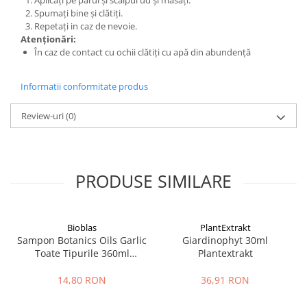
Aplicați pe părul și scalpul ud și masați.
Spumați bine și clătiți.
Repetați in caz de nevoie.
Atenționări:
În caz de contact cu ochii clătiți cu apă din abundență
Informatii conformitate produs
Review-uri
(0)
PRODUSE SIMILARE
Bioblas
PlantExtrakt
Sampon Botanics Oils Garlic
Giardinophyt 30ml
Toate Tipurile 360ml
Plantextrakt
Bioblas
14,80 RON
36,91 RON