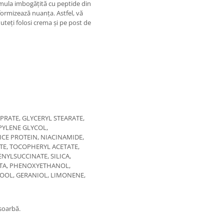
ormula imbogățită cu peptide din
iformizează nuanța. Astfel, vă
uteți folosi crema și pe post de
RATE, GLYCERYL STEARATE,
PYLENE GLYCOL,
CE PROTEIN, NIACINAMIDE,
E, TOCOPHERYL ACETATE,
NYLSUCCINATE, SILICA,
DTA, PHENOXYETHANOL,
OOL, GERANIOL, LIMONENE,
bsoarbă.