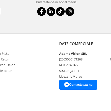
Urmareste-ne in social media
DATE COMERCIALE
 Plata
Adams Vision SRL
e Retur
J2005000171268
Produselor
RO17182365
de Retur
str.Lunga 124
Livezeni, Mures
L
Contacteaza-ne