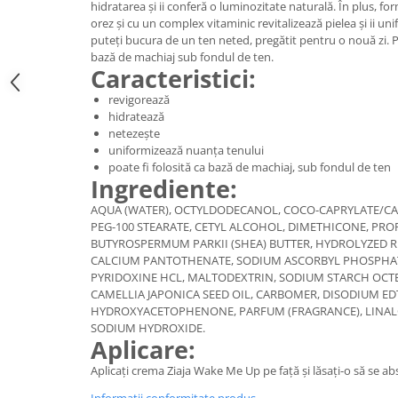
hidratarea și ii conferă o luminozitate naturală. În plus, f
Digestie
Unturi alimentare
orez și cu un complex vitaminic revitalizează pielea și ii un
Imunitate
Sucuri
puteți bucura de un ten neted, pregătit pentru o nouă zi. P
Memorie
Produse instant
bază de machiaj sub fondul de ten.
Caracteristici:
Somn usor
Lapte
revigorează
Produse sanatate sexuala
Paste
hidratează
Snacksuri
Produse pentru Ea
netezește
Superalimente
uniformizează nuanța tenului
Potenta barbati
poate fi folosită ca bază de machiaj, sub fondul de ten
Atelierul de cafea si ceaiuri
Produse pentru sportivi
Ingrediente:
Cafea
Proteine
AQUA (WATER), OCTYLDODECANOL, COCO-CAPRYLATE/CAP
Ceaiuri simple
Suplimente fitness
PEG-100 STEARATE, CETYL ALCOHOL, DIMETHICONE, PRO
BUTYROSPERMUM PARKII (SHEA) BUTTER, HYDROLYZED RI
Ceaiuri medicinale compuse
Batoane proteice
CALCIUM PANTOTHENATE, SODIUM ASCORBYL PHOSPHAT
Ceaiuri Maté
Pentru antrenament
PYRIDOXINE HCL, MALTODEXTRIN, SODIUM STARCH OCTE
Cafea verde
CAMELLIA JAPONICA SEED OIL, CARBOMER, DISODIUM E
Mama si copilul
HYDROXYACETOPHENONE, PARFUM (FRAGRANCE), LINAL
Ulei de Cocos
Produse pentru copii
SODIUM HYDROXIDE.
Aplicare:
Ulei de cocos de uz alimentar
Sarcina si alaptare
Ulei de cocos de uz cosmetic
Aplicați crema Ziaja Wake Me Up pe față și lăsați-o să se a
Alte produse din Cocos