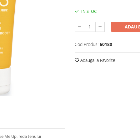
IN STOC
ADAUG
Cod Produs:
60180
Adauga la Favorite
ake Me Up, redă tenului