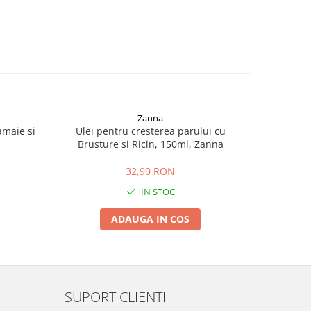
Zanna
amaie si
Ulei pentru cresterea parului cu
Spray cu U
Brusture si Ricin, 150ml, Zanna
32,90 RON
IN STOC
ADAUGA IN COS
SUPORT CLIENTI