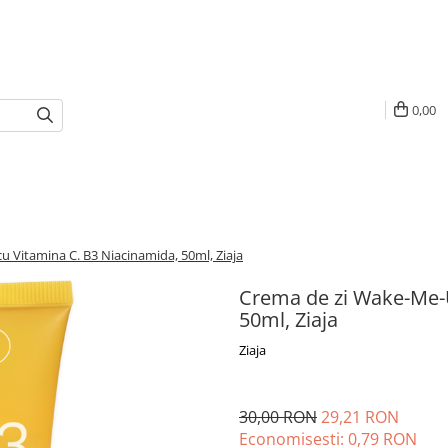
0,00
 Vitamina C. B3 Niacinamida, 50ml, Ziaja
Crema de zi Wake-Me-U
50ml, Ziaja
Ziaja
30,00 RON
29,21 RON
Economisesti:
0,79
RON