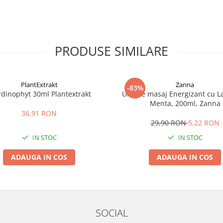
PRODUSE SIMILARE
PlantExtrakt
Zanna
-83%
rdinophyt 30ml Plantextrakt
Ulei de masaj Energizant cu L
Menta, 200ml, Zanna
36,91 RON
29,90 RON
5,22 RON
IN STOC
IN STOC
ADAUGA IN COS
ADAUGA IN COS
SOCIAL