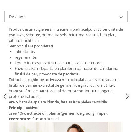
Digestie
Unturi alimentare
Imunitate
Sucuri
Descriere
Memorie
Produse instant
Somn usor
Lapte
Produs destinat igienei si intretinerii pielii scalpului cu tendinta de
Produse sanatate sexuala
Paste
psoriazis, seboree, dermatita seboreica, matreata, lichen plan,
pitiriazis, ichtioza.
Snacksuri
Produse pentru Ea
Samponul are proprietati
Superalimente
Potenta barbati
hidratante,
Atelierul de cafea si ceaiuri
regenerante,
Produse pentru sportivi
keratolitice asupra firului de par uscat si deteriorat.
Cafea
Proteine
Favorizeaza indepartarea placilor scuamoase de la radacina
Ceaiuri simple
firului de par, provocate de psoriazis.
Suplimente fitness
Extractul de ghimpe activeaza microcirculatia la nivelul radacinii
Ceaiuri medicinale compuse
Batoane proteice
firului de par, iar extractul de germeni de grau, cu rol nutritiv,
Ceaiuri Maté
Pentru antrenament
hraneste firul de par si scalpul datorita continutului bogat in
proteine naturale.
Cafea verde
Mama si copilul
Are o baza de spalare blanda, fara sa irite pielea sensibila.
Ulei de Cocos
Produse pentru copii
Principii active:
uree 10%, extracte din plante (germeni de grau, ghimpe).
Ulei de cocos de uz alimentar
Sarcina si alaptare
Prezentare:
flacon x 100 ml
Ulei de cocos de uz cosmetic
Alte produse din Cocos