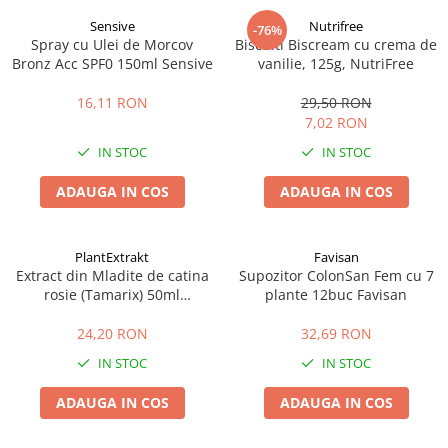
Sensive
Nutrifree
-76%
Spray cu Ulei de Morcov
Biscuiti Biscream cu crema de
Bronz Acc SPF0 150ml Sensive
vanilie, 125g, NutriFree
16,11 RON
29,50 RON
7,02 RON
IN STOC
IN STOC
ADAUGA IN COS
ADAUGA IN COS
PlantExtrakt
Favisan
Extract din Mladite de catina
Supozitor ColonSan Fem cu 7
rosie (Tamarix) 50ml
plante 12buc Favisan
Plantextrakt
24,20 RON
32,69 RON
IN STOC
IN STOC
ADAUGA IN COS
ADAUGA IN COS