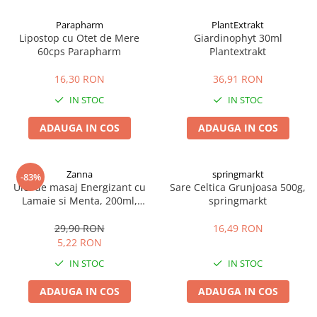
Afectiuni cronice
Dulciuri, patiserii
Produse pentru plaja
Geluri de dus naturale
Parapharm
PlantExtrakt
Sanatatea ochilor
Indulcitori
Lipostop cu Otet de Mere
Giardinophyt 30ml
Vopsele
Hepato-biliare
Miere
60cps Parapharm
Plantextrakt
Produse de uz casnic
Depresie, anxietate
Patiserii
16,30 RON
36,91 RON
Diabet
Bomboane
Produse pentru bucatarie
IN STOC
IN STOC
Glanda tiroida
Gume de mestecat
Produse igienizare
Probleme renale
Siropuri, gemuri
Deodorante
ADAUGA IN COS
ADAUGA IN COS
Prostata, urologie
Ciocolata
Igiena orala
Sistem nervos
Batoane de cereale si fructe
Relaxare
Sistemul osos
Miere Manuka
Protectie antivirala
Zanna
springmarkt
-83%
Ulei de masaj Energizant cu
Sare Celtica Grunjoasa 500g,
Produse naturiste
Mancare sanatoasa
Sare de baie
Lamaie si Menta, 200ml,
springmarkt
Sapunuri
Zanna
Detoxifiere
Cereale
29,90 RON
16,49 RON
Detergenti Bio
Antiinflamator
Leguminoase
5,22 RON
Antioxidanti
Paine, faina si mixuri
IN STOC
IN STOC
Antitumorale
Sosuri
Articulatii sanatoase
Uleiuri alimentare
ADAUGA IN COS
ADAUGA IN COS
Cardiovasculare
Ulei CBD