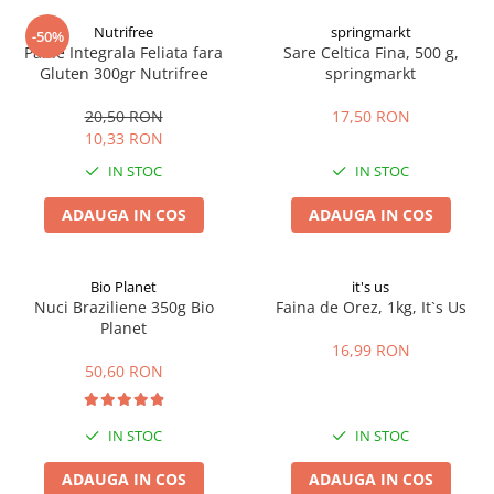
Digestie
Unturi alimentare
Nutrifree
springmarkt
-50%
Imunitate
Sucuri
Paine Integrala Feliata fara
Sare Celtica Fina, 500 g,
Memorie
Produse instant
Gluten 300gr Nutrifree
springmarkt
Somn usor
Lapte
20,50 RON
17,50 RON
Produse sanatate sexuala
Paste
10,33 RON
Snacksuri
Produse pentru Ea
IN STOC
IN STOC
Superalimente
Potenta barbati
Atelierul de cafea si ceaiuri
ADAUGA IN COS
ADAUGA IN COS
Produse pentru sportivi
Cafea
Proteine
Ceaiuri simple
Suplimente fitness
Bio Planet
it's us
Ceaiuri medicinale compuse
Nuci Braziliene 350g Bio
Faina de Orez, 1kg, It`s Us
Batoane proteice
Planet
Ceaiuri Maté
Pentru antrenament
16,99 RON
Cafea verde
Mama si copilul
50,60 RON
Ulei de Cocos
Produse pentru copii
Ulei de cocos de uz alimentar
Sarcina si alaptare
IN STOC
IN STOC
Ulei de cocos de uz cosmetic
ADAUGA IN COS
ADAUGA IN COS
Alte produse din Cocos