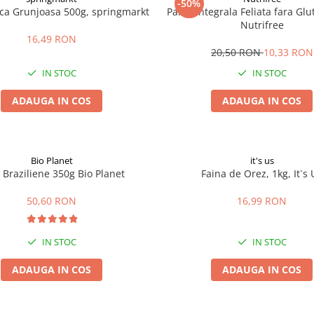
-50%
ica Grunjoasa 500g, springmarkt
Paine Integrala Feliata fara Gl
Nutrifree
16,49 RON
20,50 RON
10,33 RON
IN STOC
IN STOC
ADAUGA IN COS
ADAUGA IN COS
Bio Planet
it's us
 Braziliene 350g Bio Planet
Faina de Orez, 1kg, It`s 
50,60 RON
16,99 RON
IN STOC
IN STOC
ADAUGA IN COS
ADAUGA IN COS