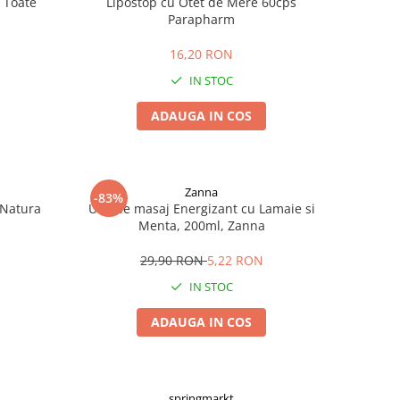
 Toate
Lipostop cu Otet de Mere 60cps
s
Parapharm
16,20 RON
IN STOC
ADAUGA IN COS
Zanna
-83%
 Natura
Ulei de masaj Energizant cu Lamaie si
Menta, 200ml, Zanna
29,90 RON
5,22 RON
IN STOC
ADAUGA IN COS
springmarkt