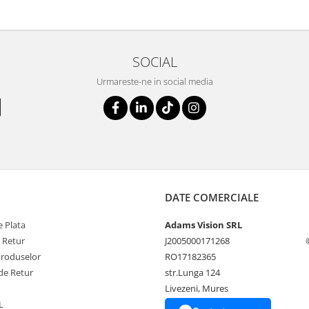
SOCIAL
Urmareste-ne in social media
DATE COMERCIALE
 Plata
Adams Vision SRL
e Retur
J2005000171268
Produselor
RO17182365
de Retur
str.Lunga 124
Livezeni, Mures
L