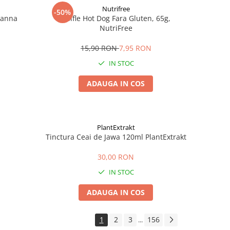
Nutrifree
-50%
Zanna
Chifle Hot Dog Fara Gluten, 65g,
NutriFree
15,90 RON
7,95 RON
IN STOC
ADAUGA IN COS
PlantExtrakt
Tinctura Ceai de Jawa 120ml PlantExtrakt
30,00 RON
IN STOC
ADAUGA IN COS
1
2
3
156
...