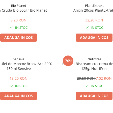
Bio Planet
PlantExtrakt
a Cruda Bio 500gr Bio Planet
Anxin 20cps PlantExtra
8,20 RON
32,20 RON
IN STOC
IN STOC
ADAUGA IN COS
ADAUGA IN COS
Sensive
Nutrifree
-76%
 Ulei de Morcov Bronz Acc SPF0
Biscuiti Biscream cu crema de 
150ml Sensive
125g, NutriFree
18,20 RON
29,50 RON
7,02 RON
IN STOC
IN STOC
ADAUGA IN COS
ADAUGA IN COS