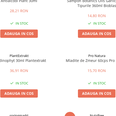
Antialcool Plant 30ml
Sampon Botanics Oils Garlic
Tipurile 360ml Biobla
28,21 RON
14,80 RON
IN STOC
IN STOC
ADAUGA IN COS
ADAUGA IN COS
PlantExtrakt
Pro Natura
dinophyt 30ml Plantextrakt
Mladite de Zmeur 60cps Pro
36,91 RON
15,70 RON
IN STOC
IN STOC
ADAUGA IN COS
ADAUGA IN COS
springmarkt
Nutrifree