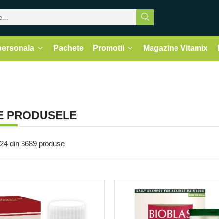
 personala
Pachete
Promotii
Magazine Vitamix
E PRODUSELE
24
din
3689
produse