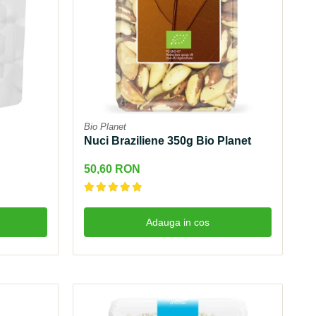
Bio Planet
Nuci Braziliene 350g Bio Planet
50,60 RON
Adauga in cos