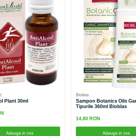
t
Bioblas
ol Plant 30ml
Sampon Botanics Oils Gar
Tipurile 360ml Bioblas
ON
14,80 RON
Adauga in cos
Adauga in cos