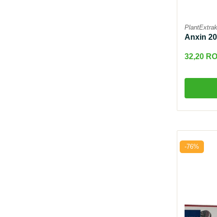
PlantExtrak
Anxin 20
32,20 R
-76%