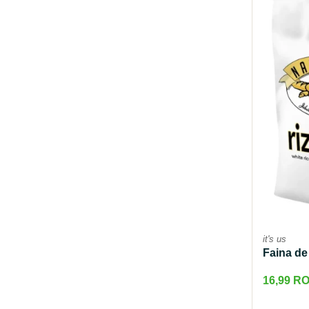
it's us
Faina de 
16,99 R