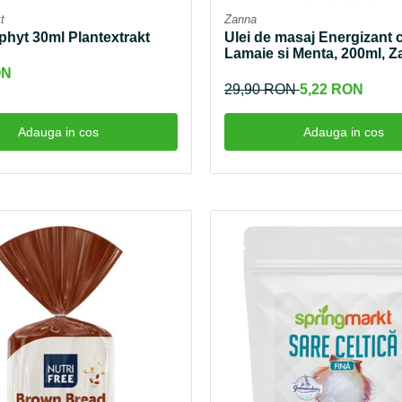
t
Zanna
phyt 30ml Plantextrakt
Ulei de masaj Energizant 
Lamaie si Menta, 200ml, 
ON
29,90 RON
5,22 RON
Adauga in cos
Adauga in cos