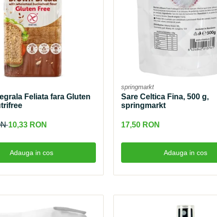
springmarkt
egrala Feliata fara Gluten
Sare Celtica Fina, 500 g,
trifree
springmarkt
ON
10,33 RON
17,50 RON
Adauga in cos
Adauga in cos