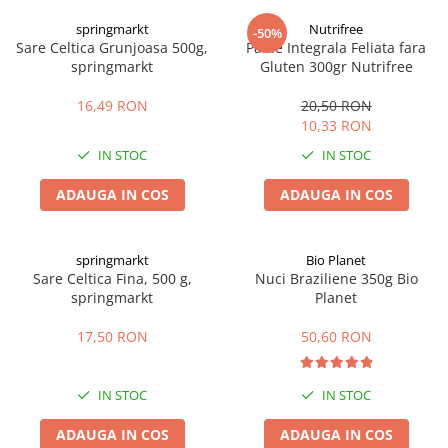
Digestie
Unturi alimentare
springmarkt
Nutrifree
-50%
Imunitate
Sucuri
Sare Celtica Grunjoasa 500g,
Paine Integrala Feliata fara
Memorie
Produse instant
springmarkt
Gluten 300gr Nutrifree
Somn usor
Lapte
16,49 RON
20,50 RON
Produse sanatate sexuala
Paste
10,33 RON
Snacksuri
Produse pentru Ea
IN STOC
IN STOC
Superalimente
Potenta barbati
Atelierul de cafea si ceaiuri
ADAUGA IN COS
ADAUGA IN COS
Produse pentru sportivi
Cafea
Proteine
Ceaiuri simple
Suplimente fitness
springmarkt
Bio Planet
Ceaiuri medicinale compuse
Sare Celtica Fina, 500 g,
Nuci Braziliene 350g Bio
Batoane proteice
springmarkt
Planet
Ceaiuri Maté
Pentru antrenament
Cafea verde
Mama si copilul
17,50 RON
50,60 RON
Ulei de Cocos
Produse pentru copii
Ulei de cocos de uz alimentar
Sarcina si alaptare
IN STOC
IN STOC
Ulei de cocos de uz cosmetic
ADAUGA IN COS
ADAUGA IN COS
Alte produse din Cocos