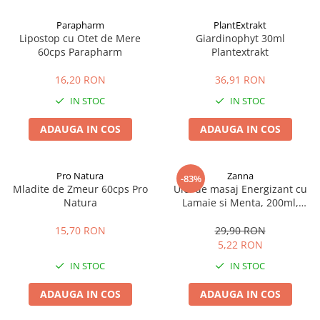
Afectiuni cronice
Dulciuri, patiserii
Produse pentru plaja
Geluri de dus naturale
Parapharm
PlantExtrakt
Sanatatea ochilor
Indulcitori
Lipostop cu Otet de Mere
Giardinophyt 30ml
Vopsele
Hepato-biliare
Miere
60cps Parapharm
Plantextrakt
Produse de uz casnic
Depresie, anxietate
Patiserii
16,20 RON
36,91 RON
Diabet
Bomboane
Produse pentru bucatarie
IN STOC
IN STOC
Glanda tiroida
Gume de mestecat
Produse igienizare
Probleme renale
Siropuri, gemuri
Deodorante
ADAUGA IN COS
ADAUGA IN COS
Prostata, urologie
Ciocolata
Igiena orala
Sistem nervos
Batoane de cereale si fructe
Relaxare
Sistemul osos
Miere Manuka
Protectie antivirala
Pro Natura
Zanna
-83%
Mladite de Zmeur 60cps Pro
Ulei de masaj Energizant cu
Produse naturiste
Mancare sanatoasa
Sare de baie
Natura
Lamaie si Menta, 200ml,
Sapunuri
Zanna
Detoxifiere
Cereale
15,70 RON
29,90 RON
Detergenti Bio
Antiinflamator
Leguminoase
5,22 RON
Antioxidanti
Paine, faina si mixuri
IN STOC
IN STOC
Antitumorale
Sosuri
Articulatii sanatoase
Uleiuri alimentare
ADAUGA IN COS
ADAUGA IN COS
Cardiovasculare
Ulei CBD