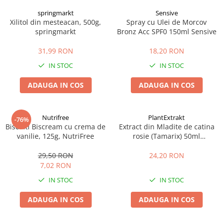
springmarkt
Sensive
Xilitol din mesteacan, 500g,
Spray cu Ulei de Morcov
springmarkt
Bronz Acc SPF0 150ml Sensive
31,99 RON
18,20 RON
IN STOC
IN STOC
ADAUGA IN COS
ADAUGA IN COS
Nutrifree
PlantExtrakt
-76%
Biscuiti Biscream cu crema de
Extract din Mladite de catina
vanilie, 125g, NutriFree
rosie (Tamarix) 50ml
Plantextrakt
29,50 RON
24,20 RON
7,02 RON
IN STOC
IN STOC
ADAUGA IN COS
ADAUGA IN COS