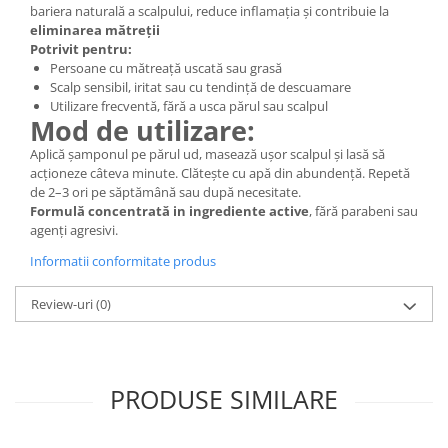
bariera naturală a scalpului, reduce inflamația și contribuie la
eliminarea mătreții
Potrivit pentru:
Persoane cu mătreață uscată sau grasă
Scalp sensibil, iritat sau cu tendință de descuamare
Utilizare frecventă, fără a usca părul sau scalpul
Mod de utilizare:
Aplică șamponul pe părul ud, masează ușor scalpul și lasă să
acționeze câteva minute. Clătește cu apă din abundență. Repetă
de 2–3 ori pe săptămână sau după necesitate.
Formulă concentrată in ingrediente active
, fără parabeni sau
agenți agresivi.
Informatii conformitate produs
Review-uri
(0)
PRODUSE SIMILARE