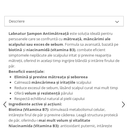
Digestie
Unturi alimentare
Imunitate
Sucuri
Memorie
Produse instant
Descriere
Somn usor
Lapte
Produse sanatate sexuala
Paste
Labnatur Șampon Antimătreață
este soluția ideală pentru
persoanele care se confruntă cu
mătreață, mâncărimi ale
Snacksuri
Produse pentru Ea
scalpului sau exces de sebum
. Formula sa avansată, bazată pe
Superalimente
Potenta barbati
biotină
și
niacinamidă (vitamina B3)
, combate eficient
Atelierul de cafea si ceaiuri
simptomele neplăcute ale scalpului iritat și previne reapariția
Produse pentru sportivi
mătreții, oferind in același timp ingrijire blândă și intărire firului de
Cafea
Proteine
păr.
Ceaiuri simple
Beneficii esențiale:
Suplimente fitness
Elimină și previne mătreața și seboreea
Ceaiuri medicinale compuse
Batoane proteice
Calmează
mâncărimea și iritațiile
scalpului
Ceaiuri Maté
Pentru antrenament
Reduce excesul de sebum, lăsând scalpul curat mai mult timp
Oferă
volum și rezistență
părului
Cafea verde
Mama si copilul
Respectă echilibrul natural al pielii capului
Ulei de Cocos
Produse pentru copii
Ingrediente active și acțiuni:
Biotina (Vitamina B7):
stimulează metabolismul celular,
Ulei de cocos de uz alimentar
Sarcina si alaptare
intărește firul de păr și previne căderea. Leagă structura proteică
Ulei de cocos de uz cosmetic
de păr, oferindu-i
mai mult volum și vitalitate
Alte produse din Cocos
Niacinamida (Vitamina B3):
antioxidant puternic, intărește