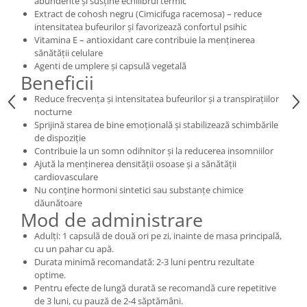
abundente și susține echilibrul termic
Extract de cohosh negru (Cimicifuga racemosa) – reduce
intensitatea bufeurilor și favorizează confortul psihic
Vitamina E – antioxidant care contribuie la menținerea
sănătății celulare
Agenti de umplere și capsulă vegetală
Beneficii
Reduce frecvența și intensitatea bufeurilor și a transpirațiilor
nocturne
Sprijină starea de bine emoțională și stabilizează schimbările
de dispoziție
Contribuie la un somn odihnitor și la reducerea insomniilor
Ajută la menținerea densității osoase și a sănătății
cardiovasculare
Nu conține hormoni sintetici sau substanțe chimice
dăunătoare
Mod de administrare
Adulți: 1 capsulă de două ori pe zi, inainte de masa principală,
cu un pahar cu apă.
Durata minimă recomandată: 2-3 luni pentru rezultate
optime.
Pentru efecte de lungă durată se recomandă cure repetitive
de 3 luni, cu pauză de 2-4 săptămâni.