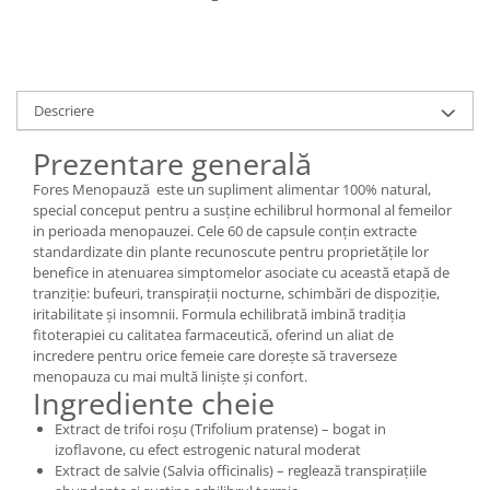
Digestie
Unturi alimentare
Imunitate
Sucuri
Memorie
Produse instant
Somn usor
Lapte
Descriere
Produse sanatate sexuala
Paste
Prezentare generală
Snacksuri
Produse pentru Ea
Superalimente
Potenta barbati
Fores Menopauză este un supliment alimentar 100% natural,
special conceput pentru a susține echilibrul hormonal al femeilor
Atelierul de cafea si ceaiuri
Produse pentru sportivi
in perioada menopauzei. Cele 60 de capsule conțin extracte
Cafea
Proteine
standardizate din plante recunoscute pentru proprietățile lor
benefice in atenuarea simptomelor asociate cu această etapă de
Ceaiuri simple
Suplimente fitness
tranziție: bufeuri, transpirații nocturne, schimbări de dispoziție,
Ceaiuri medicinale compuse
Batoane proteice
iritabilitate și insomnii. Formula echilibrată imbină tradiția
Ceaiuri Maté
fitoterapiei cu calitatea farmaceutică, oferind un aliat de
Pentru antrenament
incredere pentru orice femeie care dorește să traverseze
Cafea verde
Mama si copilul
menopauza cu mai multă liniște și confort.
Ulei de Cocos
Ingrediente cheie
Produse pentru copii
Ulei de cocos de uz alimentar
Sarcina si alaptare
Extract de trifoi roșu (Trifolium pratense) – bogat in
Ulei de cocos de uz cosmetic
izoflavone, cu efect estrogenic natural moderat
Extract de salvie (Salvia officinalis) – reglează transpirațiile
Alte produse din Cocos