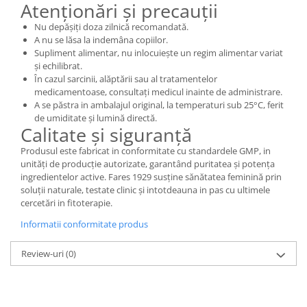
Atenționări și precauții
Nu depășiți doza zilnică recomandată.
A nu se lăsa la indemâna copiilor.
Supliment alimentar, nu inlocuiește un regim alimentar variat
și echilibrat.
În cazul sarcinii, alăptării sau al tratamentelor
medicamentoase, consultați medicul inainte de administrare.
A se păstra in ambalajul original, la temperaturi sub 25°C, ferit
de umiditate și lumină directă.
Calitate și siguranță
Produsul este fabricat in conformitate cu standardele GMP, in
unități de producție autorizate, garantând puritatea și potența
ingredientelor active. Fares 1929 susține sănătatea feminină prin
soluții naturale, testate clinic și intotdeauna in pas cu ultimele
cercetări in fitoterapie.
Informatii conformitate produs
Review-uri
(0)