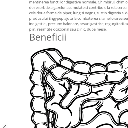
mentinerea functiilor digestive normale. Ghimbirul, chimion
Digestie
Unturi alimentare
de resorbtie a gazelor acumulate si contribuie la refacerea m
Imunitate
Sucuri
cele doua forme de piper, lung si negru, sustin digestia si d
Memorie
Produse instant
produsului Engypep ajuta la combaterea si ameliorarea senz
indigestiei, precum: balonare, arsuri gastrice, regurgitatii, 
Somn usor
Lapte
plin, resimtite ocazional sau zilnic, dupa mese.
Produse sanatate sexuala
Paste
Beneficii
Snacksuri
Produse pentru Ea
Superalimente
Potenta barbati
Atelierul de cafea si ceaiuri
Produse pentru sportivi
Cafea
Proteine
Ceaiuri simple
Suplimente fitness
Ceaiuri medicinale compuse
Batoane proteice
Ceaiuri Maté
Pentru antrenament
Cafea verde
Mama si copilul
Ulei de Cocos
Produse pentru copii
Ulei de cocos de uz alimentar
Sarcina si alaptare
Ulei de cocos de uz cosmetic
Alte produse din Cocos