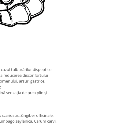
 cazul tulburărilor dispeptice
 la reducerea disconfortului
menului, arsuri gastrice,
;
ină senzația de prea plin și
cariosus, Zingiber officinale,
Plumbago zeylanica, Carum carvi,