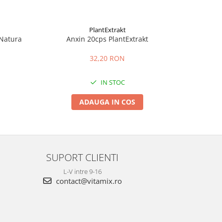
PlantExtrakt
Natura
Anxin 20cps PlantExtrakt
Supozito
32,20 RON
IN STOC
ADAUGA IN COS
SUPORT CLIENTI
L-V intre 9-16
contact@vitamix.ro