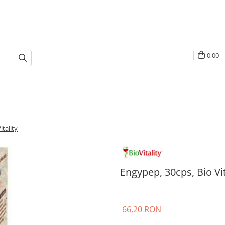
0,00
itality
Engypep, 30cps, Bio Vit
66,20 RON