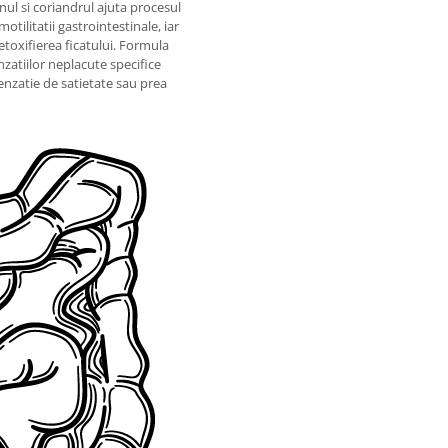
ul si coriandrul ajuta procesul
otilitatii gastrointestinale, iar
etoxifierea ficatului. Formula
atiilor neplacute specifice
senzatie de satietate sau prea