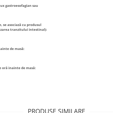
eflux gastroesofagian sau
ice, se asociază cu produsul
zarea tranzitului intestinal):
nainte de masă:
e oră inainte de masă:
PRODUSE SIMILARE