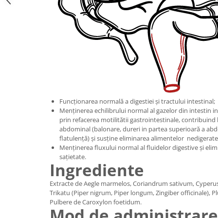
Funcționarea normală a digestiei și tractului intestinal;
Menținerea echilibrului normal al gazelor din intestin in
prin refacerea motilitătii gastrointestinale, contribuind
abdominal (balonare, dureri in partea superioară a abdo
flatulență) și susține eliminarea alimentelor nedigerate
Menținerea fluxului normal al fluidelor digestive și elim
sațietate.
Ingrediente
Extracte de Aegle marmelos, Coriandrum sativum, Cyperus s
Trikatu (Piper nigrum, Piper longum, Zingiber officinale), 
Pulbere de Caroxylon foetidum.
Mod de administrare