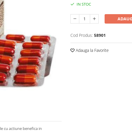
IN STOC
ADAUG
Cod Produs:
58901
Adauga la Favorite
e cu actiune benefica in