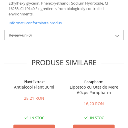
Ethylhexylglycerin, Phenoxyethanol, Sodium Hydroxide, CI
16255, CI 19140.*ingredients from biologically controlled
environments.
Informatii conformitate produs
Review-uri
(0)
PRODUSE SIMILARE
PlantExtrakt
Parapharm
Antialcool Plant 30ml
Lipostop cu Otet de Mere
60cps Parapharm
28,21 RON
16,20 RON
IN STOC
IN STOC