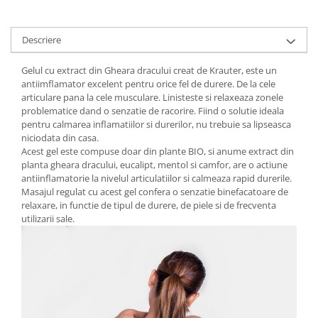
Digestie
Unturi alimentare
Imunitate
Sucuri
Descriere
Memorie
Produse instant
Somn usor
Lapte
Gelul cu extract din Gheara dracului creat de Krauter, este un
Produse sanatate sexuala
Paste
antiimflamator excelent pentru orice fel de durere. De la cele
articulare pana la cele musculare. Linisteste si relaxeaza zonele
Snacksuri
Produse pentru Ea
problematice dand o senzatie de racorire. Fiind o solutie ideala
Superalimente
Potenta barbati
pentru calmarea inflamatiilor si durerilor, nu trebuie sa lipseasca
Atelierul de cafea si ceaiuri
niciodata din casa.
Produse pentru sportivi
Acest gel este compuse doar din plante BIO, si anume extract din
Cafea
Proteine
planta gheara dracului, eucalipt, mentol si camfor, are o actiune
Ceaiuri simple
antiinflamatorie la nivelul articulatiilor si calmeaza rapid durerile.
Suplimente fitness
Masajul regulat cu acest gel confera o senzatie binefacatoare de
Ceaiuri medicinale compuse
Batoane proteice
relaxare, in functie de tipul de durere, de piele si de frecventa
Ceaiuri Maté
Pentru antrenament
utilizarii sale.
Cafea verde
Mama si copilul
Ulei de Cocos
Produse pentru copii
Ulei de cocos de uz alimentar
Sarcina si alaptare
Ulei de cocos de uz cosmetic
Alte produse din Cocos