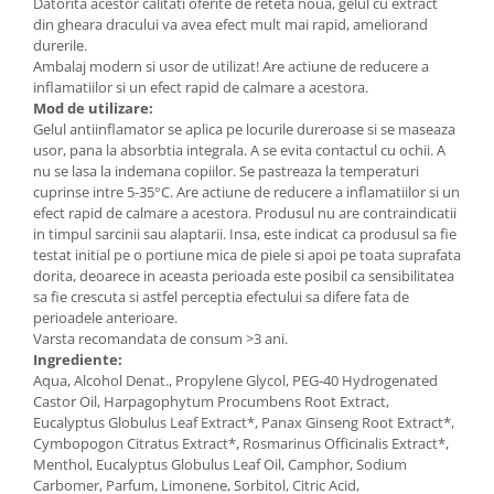
Datorita acestor calitati oferite de reteta noua, gelul cu extract
din gheara dracului va avea efect mult mai rapid, ameliorand
durerile.
Ambalaj modern si usor de utilizat! Are actiune de reducere a
inflamatiilor si un efect rapid de calmare a acestora.
Mod de utilizare:
Gelul antiinflamator se aplica pe locurile dureroase si se maseaza
usor, pana la absorbtia integrala. A se evita contactul cu ochii. A
nu se lasa la indemana copiilor. Se pastreaza la temperaturi
cuprinse intre 5-35°C. Are actiune de reducere a inflamatiilor si un
efect rapid de calmare a acestora. Produsul nu are contraindicatii
in timpul sarcinii sau alaptarii. Insa, este indicat ca produsul sa fie
testat initial pe o portiune mica de piele si apoi pe toata suprafata
dorita, deoarece in aceasta perioada este posibil ca sensibilitatea
sa fie crescuta si astfel perceptia efectului sa difere fata de
perioadele anterioare.
Varsta recomandata de consum >3 ani.
Ingrediente:
Aqua, Alcohol Denat., Propylene Glycol, PEG-40 Hydrogenated
Castor Oil, Harpagophytum Procumbens Root Extract,
Eucalyptus Globulus Leaf Extract*, Panax Ginseng Root Extract*,
Cymbopogon Citratus Extract*, Rosmarinus Officinalis Extract*,
Menthol, Eucalyptus Globulus Leaf Oil, Camphor, Sodium
Carbomer, Parfum, Limonene, Sorbitol, Citric Acid,