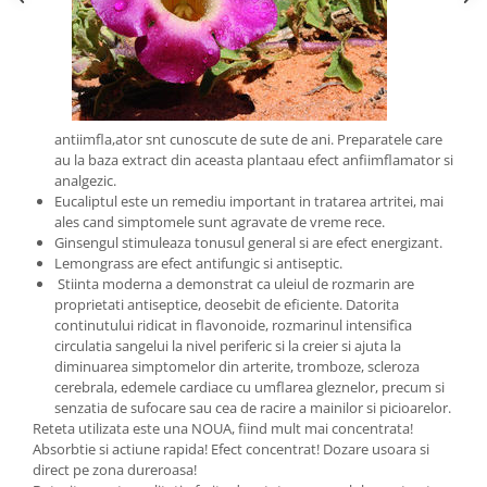
antiimfla,ator snt cunoscute de sute de ani. Preparatele care
au la baza extract din aceasta plantaau efect anfiimflamator si
analgezic.
Eucaliptul este un remediu important in tratarea artritei, mai
ales cand simptomele sunt agravate de vreme rece.
Ginsengul stimuleaza tonusul general si are efect energizant.
Lemongrass are efect antifungic si antiseptic.
Stiinta moderna a demonstrat ca uleiul de rozmarin are
proprietati antiseptice, deosebit de eficiente. Datorita
continutului ridicat in flavonoide, rozmarinul intensifica
circulatia sangelui la nivel periferic si la creier si ajuta la
diminuarea simptomelor din arterite, tromboze, scleroza
cerebrala, edemele cardiace cu umflarea gleznelor, precum si
senzatia de sufocare sau cea de racire a mainilor si picioarelor.
Reteta utilizata este una NOUA, fiind mult mai concentrata!
Absorbtie si actiune rapida! Efect concentrat! Dozare usoara si
direct pe zona dureroasa!