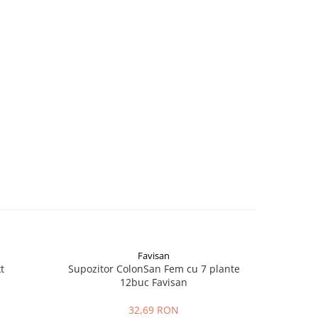
Favisan
t
Supozitor ColonSan Fem cu 7 plante
Ped
12buc Favisan
32,69 RON