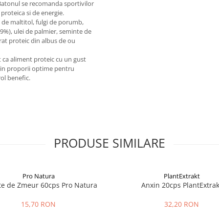
 Batonul se recomanda sportivilor
 proteica si de energie.
 de maltitol, fulgi de porumb,
79%), ulei de palmier, seminte de
trat proteic din albus de ou
t ca aliment proteic cu un gust
i in proporii optime pentru
ol benefic.
PRODUSE SIMILARE
Pro Natura
PlantExtrakt
te de Zmeur 60cps Pro Natura
Anxin 20cps PlantExtrak
15,70 RON
32,20 RON