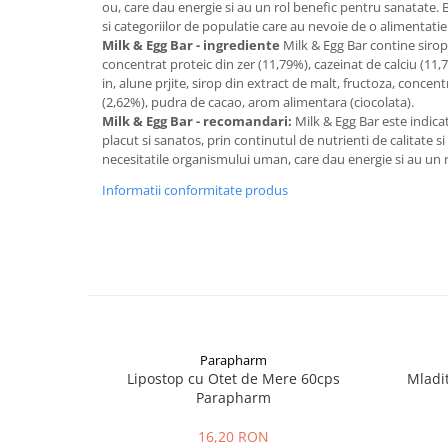
ou, care dau energie si au un rol benefic pentru sanatate.
Digestie
Unturi alimentare
si categoriilor de populatie care au nevoie de o alimentatie
Imunitate
Sucuri
Milk & Egg Bar - ingrediente
Milk & Egg Bar contine sirop
Memorie
Produse instant
concentrat proteic din zer (11,79%), cazeinat de calciu (11,
in, alune prjite, sirop din extract de malt, fructoza, concen
Somn usor
Lapte
(2,62%), pudra de cacao, arom alimentara (ciocolata).
Produse sanatate sexuala
Paste
Milk & Egg Bar - recomandari:
Milk & Egg Bar este indica
placut si sanatos, prin continutul de nutrienti de calitate s
Snacksuri
Produse pentru Ea
necesitatile organismului uman, care dau energie si au un r
Superalimente
Potenta barbati
Informatii conformitate produs
Atelierul de cafea si ceaiuri
Produse pentru sportivi
Cafea
Proteine
Ceaiuri simple
Suplimente fitness
Ceaiuri medicinale compuse
Batoane proteice
Ceaiuri Maté
Pentru antrenament
Cafea verde
Mama si copilul
Ulei de Cocos
Parapharm
Produse pentru copii
Lipostop cu Otet de Mere 60cps
Mladi
Ulei de cocos de uz alimentar
Sarcina si alaptare
Parapharm
Ulei de cocos de uz cosmetic
16,20 RON
Alte produse din Cocos