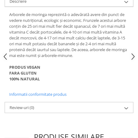
Descriere
Digestie
Unturi alimentare
Imunitate
Sucuri
Arborele de moringa reprezintă o adevărată avere din punct de
Memorie
Produse instant
vedere nutrițional, ecologic și economic. Frunzele acestui arbore
conțin de 25 ori mai mult fier decât spanacul, de 7 ori mai multă
Somn usor
Lapte
vitamina C decât portocalele, de 4-10 ori mai multă vitamina A
Produse sanatate sexuala
Paste
decât morcovii, de 4-17 ori mai mult calciu decât laptele, de 3-15
Snacksuri
ori mai mult potasiu decât bananele și de 2-4 ori mai multă
Produse pentru Ea
proteină decât iaurtul sau laptele. De aceea, arborele de moringa
Superalimente
Potenta barbati
mai este numit și arborele-minune.
Atelierul de cafea si ceaiuri
Produse pentru sportivi
PRODUS VEGAN
Cafea
Proteine
FARA GLUTEN
Ceaiuri simple
Suplimente fitness
100% NATURAL
Ceaiuri medicinale compuse
Batoane proteice
Ceaiuri Maté
Informatii conformitate produs
Pentru antrenament
Cafea verde
Mama si copilul
Review-uri
(0)
Ulei de Cocos
Produse pentru copii
Ulei de cocos de uz alimentar
Sarcina si alaptare
Ulei de cocos de uz cosmetic
PRODUSE SIMILARE
Alte produse din Cocos